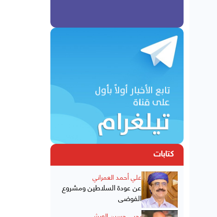
كتابات
علي أحمد العمراني
عن عودة السلاطين ومشروع
الفوضى
يحيى حسين العرشي