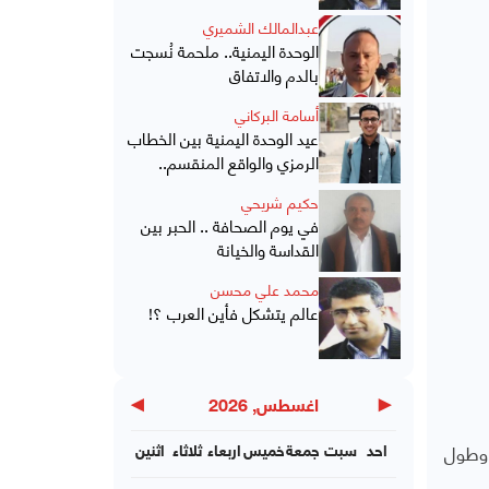
عبدالمالك الشميري
الوحدة اليمنية.. ملحمة نُسجت
بالدم والاتفاق
أسامة البركاني
عيد الوحدة اليمنية بين الخطاب
الرمزي والواقع المنقسم..
حكيم شريحي
في يوم الصحافة .. الحبر بين
القداسة والخيانة
محمد علي محسن
عالم يتشكل فأين العرب ؟!
▶
◀
اغسطس, 2026
 وطول
احد
سبت
جمعة
خميس
اربعاء
ثلاثاء
اثنين