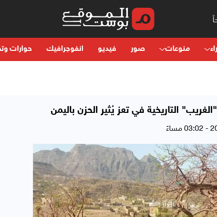
اء
منوعات
صور
فيديو
انفوجرافيك
حوارات وتح
ريب" التاريخية في تعز يُثير الحزن باليمن