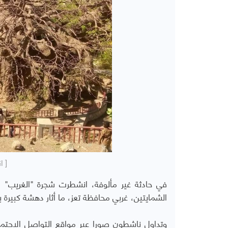
[ ا
في حادثة غير مألوفة، انشطرت شجرة "الغريب" 
الشمايتين، غربي محافظة تعز، ما أثار دهشة كبيرة ب
وتداول ناشطون صورا عبر مواقع التواصل الاجتماع