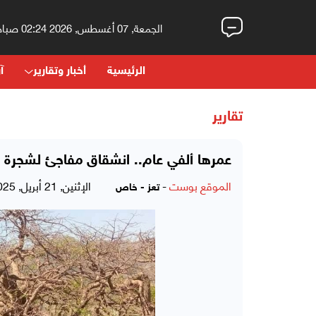
الجمعة, 07 أغسطس, 2026 02:24 صباحاً
الرئيسية
أخبار وتقارير
آر
تقارير
عمرها ألفي عام.. انشقاق مفاجئ لشجرة "الغ
الموقع بوست
-
الإثنين, 21 أبريل, 2025 - 03:02 مساءً
تعز - خاص