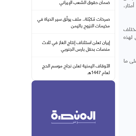
ضمان حقوق الشعب الإيراني
20 عام، مخلّفًا تجويفًا داخليًا واسعًا وحفرة عميقة في الأرض. يبلغ ارتفاع الشجرة حوالي 16 مترًا، بقطر يصل إلى 8 أمتار،
صرخات مُكبّلة.. ملف يوثّق سير الحياة في
مخيمات النزوح باليمن
مختلف
 لهذه
إيران تعلن استئناف إنتاج الغاز في ثلاث
منصات بحقل بارس الجنوبي
لى ما
الأوقاف اليمنية تعلن نجاح موسم الحج
لعام 1447هـ