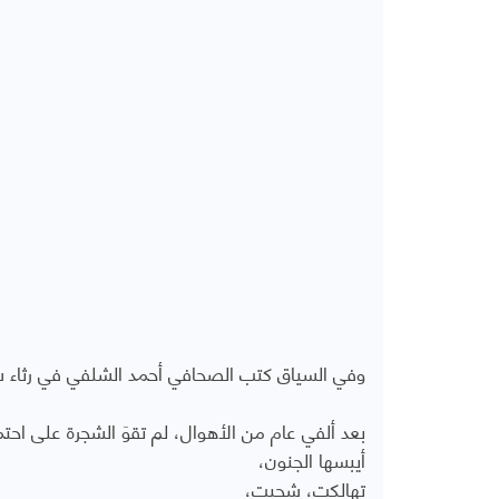
وفي السياق كتب الصحافي أحمد الشلفي في رثاء شج
بعد ألفي عام من الأهوال، لم تقوَ الشجرة على اح
أيبسها الجنون،
تهالكت، شحبت،