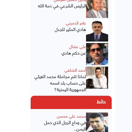
الرئيس الشرعي في ذمة الله
عامر الدميني
هادي المثير للجدل
علي عشال
عن حكم هادي
أحمد الشلفي
لماذا تتم مجاملة محمد الغيثي
على حساب بلد اسمه
الجمهورية اليمنية؟
حائط
محمد علي محسن
في وداع الرجل الذي حمل
اليمن..