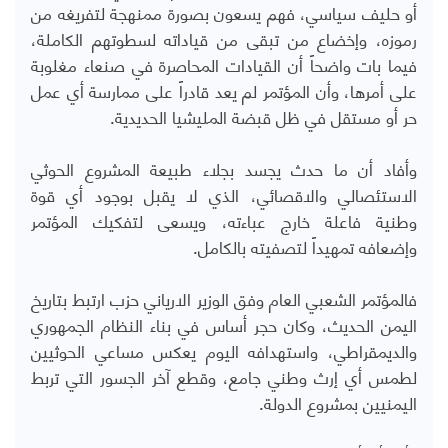
أو حليف سياسي، فهم يسعون بصورة ممنهجة لتفريغه من
رموزه، وإخضاع من تبقى من قياداته لسطوتهم الكاملة،
فيما بات واضحاً أن القيادات المحاصرة في صنعاء مغلوبة
على أمرها، وأن المؤتمر لم يعد قادراً على ممارسة أي عمل
حر أو مستقل في ظل قبضة المليشيا الحديدية.
وأفاد أن ما حدث يجسد بجلاء طبيعة المشروع الحوثي
الاستئصالي والاقصائي، الذي لا يقبل بوجود أي قوة
وطنية فاعلة خارج عباءته، ويسعى لتفكيك المؤتمر
وإضعافه تمهيداً لتصفيته بالكامل.
فالمؤتمر الشعبي العام وفق الوزير الارياني حزب ارتبط بتاريخ
اليمن الحديث، وكان حجر أساس في بناء النظام الجمهوري
والديمقراطي، واستهدافه اليوم يعكس مساعي الحوثيين
لطمس أي إرث وطني جامع، وقطع آخر الجسور التي تربط
اليمنيين بمشروع الدولة.