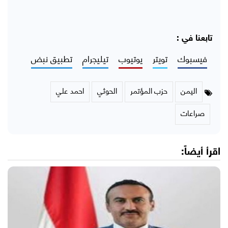
تابعنا في :
فيسبوك
تويتر
يوتيوب
تيليجرام
تطبيق نبض
اليمن
حزب المؤتمر
الحوثي
احمد علي
صراعات
اقرأ أيضاً: