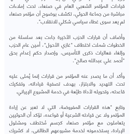
قيادات المؤتمر الشعبي العام في صنعاء، تحت إملاءات
مباشرة من جماعة الحوثي، تكشف بوضوح أن مؤتمر صنعاء
لم يعد سوى غطاء سياسي شكلي للانقلاب".
وأضاف أن قرارات الحزب الأخيرة جاءت بعد سلسلة من
الخطوات شملت اختطاف "غازي الأحول"، أمين عام الحزب
وإلغاء فعاليات ذكرى التأسيس، وإصدار حكم إعدام بحق
"أحمد علي عبدالله صالح".
وأكد أن ما يصدر عنه المؤتمر من قرارات إنما يُملى عليه
تحت التهديد والابتزاز، بهدف تصفية قياداته، وتفكيك
قاعدته، وتحويله لأداة طيّعة في خدمة المشروع الإيراني.
وتابع "هذه القرارات المفروضة، التي لا تعبر عن إرادة
المؤتمر ولا عن قيادته الشرعية أو قواعده، تؤكد أن الحوثيين
يتعاملون مع مؤتمر صنعاء كجسم مُختطف ومشلول
الإرادة، يستخدمونه لخدمة مشروعهم الطائفي، لا كشريك