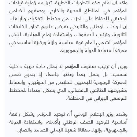
وأكد أن أمام هذه التطورات الخطيرة، تبرز مسؤولية قيادات
المؤتمر في المناطق المحررة والخارج، بوصفهم الضامن
الحقيقي للحفاظ على الحزب من مخطط التفكيك والإلغاء،
إن الواجب الوطني والتاريخي يفرض عليهم تجاوز الخلافات
الثانوية، وترتيب الصفوف، واستعادة زمام المبادرة، ليبقى
المؤتمر الشعبي العام قوة سياسية وازنة وركيزة أساسية في
معركة استعادة الدولة والجمهورية.
ويرى أن ترتيب صفوف المؤتمر لا يمثل حاجة حزبية داخلية
فحسب، بل يحمل بعداً وطنياً جامعاً، إذ يندرج ضمن
المعركة الوجودية لليمنيين للخلاص من الحوثيين، وإسقاط
مشروعهم الطائفي الإقصائي، الذي يشكل امتداداً للمخطط
التوسعي الإيراني في المنطقة.
وشدد وزير الإعلام اليمني أن توحيد المؤتمر يشكل رافعة
أساسية لتوحيد الصف الوطني بأكمله، واستعادة الدولة
والجمهورية، وإنهاء معاناة شعبنا اليمني الصامد والصابر.