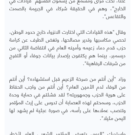
الخارج”، وهم في الحقيقة شركاء في الجريمة بالصمت
والتقاعس".
وقال "هذه القيادات التي اختارت الانزواء خارج حدود الوطن،
تحصي مكاسبها وتدير مصالحها، وتغض الطرف عن كرامة
حزب قدم دماء زعيمه وأمينه العام في انتفاضة الثاني من
ديسمبر، بينما هم يكتفون بإصدار بيانات جوفاء أو التفرج
من شرفات الرفاهية".
وزاد "أين أنتم من صرخة الزعيم قبل استشهاده؟ أين أنتم
من الوفاء لدم الأمين العام؟ أين أنتم من واجب الحفاظ
على هوية الحزب وجمهوريته؟ لقد فشلتم في حماية وحدة
الحزب، وسمحتم لهذه العصابة أن تدوس على إرث المؤتمر
وتنصب عملاءها على رأسه، في صورة عبثية لم يشهد لها
اليمن مثيلا".
واستدرك "اليوم، يتعرض المؤتمر الشعبي العام لأخطر