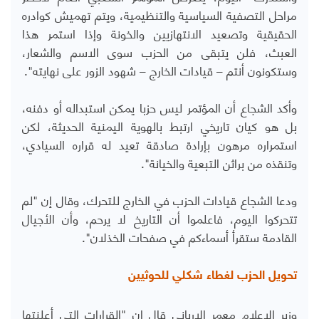
مراحل التصفية السياسية والتنظيمية، ويتم تهميش كوادره
الحقيقية وتصعيد الانتهازيين والخونة وإذا استمر هذا
العبث، فلن يتبقى من الحزب سوى الاسم والشعار،
وستكونون أنتم – قيادات الخارج – شهود الزور على نهايته".
وأكد الشجاع أن المؤتمر ليس حزبا يمكن استبداله أو دفنه،
بل هو كيان تاريخي ارتبط بالهوية اليمنية الحديثة، لكن
استمراره مرهون بإرادة صادقة تعيد له قراره السيادي،
وتنقذه من براثن التبعية والخيانة".
ودعا الشجاع قيادات الحزب في الخارج للتحرك، وقال إن "لم
تتحركوا اليوم، فاعلموا أن التاريخ لا يرحم، وأن الأجيال
القادمة ستقرأ أسماءكم في صفحات الخذلان".
تحويل الحزب لغطاء شكلي للحوثيين
وزير الإعلام معمر الارياني قال إن "القرارات التي أعلنتها