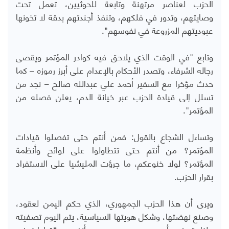
الحزب لعناصر مرتهنة وتابعة للحوثيين، تعمل تحت
وصايتهم، وتدور في فلكهم، وتنفذ أجندتهم بدقة لا تخونها
عبوديتهم المزروعة في نفوسهم".
وتابع "في الوقت الذي يلاحق فيه كوادر المؤتمر ويقصى
رجاله الشرفاء، وتصدر الأحكام بالإعدام على أبرز رموزه – كما
حدث مؤخرا مع السفير أحمد علي عبدالله صالح – نجد من
تسلل إلى قيادة الحزب عبر خيانة الدم، يعلن فصله من
المؤتمر".
وتساءل الشجاع بالقول: فمن أنتم حتى تفصلوا قيادات
المؤتمر؟ من أنتم حتى تتطاولوا على لوائح وأنظمة
المؤتمر؟ لولا خنوعكم، ما جرؤت المليشيا على الاستفراد
بقرار الحزب.
ويرى أن هذا الحزب الجمهوري، الذي حكم اليمن لعقود،
وصنع نهضتها، وشكل هويتها السياسية، يتم اليوم تصفيته
علنا، تحت مرأى ومسمع من يسمون أنفسهم “قيادات في