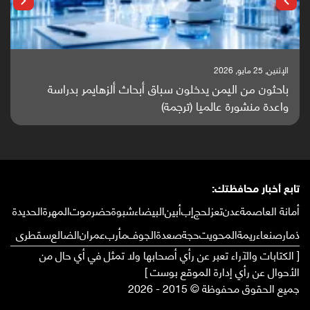
الإثنين, 25 مايو, 2026
باحثون من اليمن يدخلون سباق أبحاث ألزهايمر بدراسة
واعدة منشورة عالميا (ترجمة)
تابع أخبار محافظتك:
أمانة العاصمة
عدن
تعز
لحج
إب
أبين
البيضاء
شبوة
حضرموت
المهرة
الحديدة
ذمار
صنعاء
ريمة
المحويت
حجة
صعدة
الجوف
مأرب
عمران
الضالع
سقطرى
[ الكتابات والآراء تعبر عن رأي أصحابها ولا تمثل في أي حال من
الأحوال عن رأي إدارة الموقع بوست ]
جميع الحقوق محفوظة © 2015 - 2026