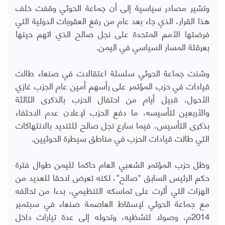
وتشير مصادر سياسية إلى أن جماعة الحوثي وقفت خلف
هذا القرار، الذي جاء بعد عام من رفع العقوبات الدولية التي
فرضتها الأمم المتحدة على نجل صالح الذي اتهم حينها
بعرقلة المسار السياسي في اليمن.
وشنت جماعة الحوثي سلسلة اعتقالات في صنعاء طالت
قيادات في حزب المؤتمر على رأسهم أمين عام الجزب غازي
الأحول، قبيل أيام من احتفال الحزب بالذكرى الثالثة
والأربعين لتأسيسه، ما دفع الحزب لإعلان عدم الاحتفاء
بذكرى التأسيس، فيما سارع نجل صالح للتنديد بالانتهاكات
التي طالت قيادات الحزب في مناطق سيطرة الحوثيين.
وظل حزب المؤتمر الشعبي العام حاكما لليمن طوال فترة
حكم الرئيس السابق "صالح"، لكنه تعرض لاحقا للعديد من
الهزات التي أثرت على تماسكه التنظيمي، بدءا من تحالفه
مع جماعة الحوثي لإسقاط العاصمة صنعاء في سبتمبر
2014م، وصولا لتشظيه، وتحوله إلى عدة تيارات داخل