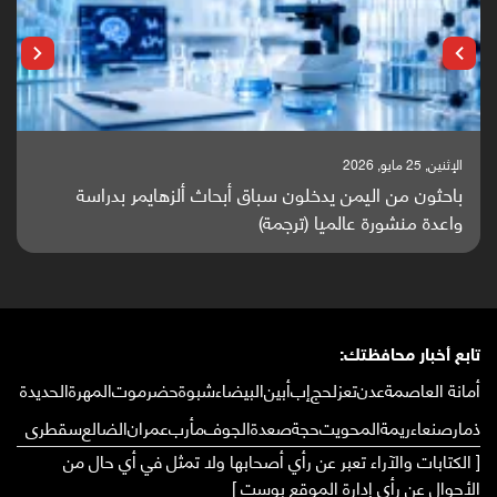
الإثنين, 25 مايو, 2026
باحثون من اليمن يدخلون سباق أبحاث ألزهايمر بدراسة
واعدة منشورة عالميا (ترجمة)
تابع أخبار محافظتك:
أمانة العاصمة
عدن
تعز
لحج
إب
أبين
البيضاء
شبوة
حضرموت
المهرة
الحديدة
ذمار
صنعاء
ريمة
المحويت
حجة
صعدة
الجوف
مأرب
عمران
الضالع
سقطرى
[ الكتابات والآراء تعبر عن رأي أصحابها ولا تمثل في أي حال من
الأحوال عن رأي إدارة الموقع بوست ]