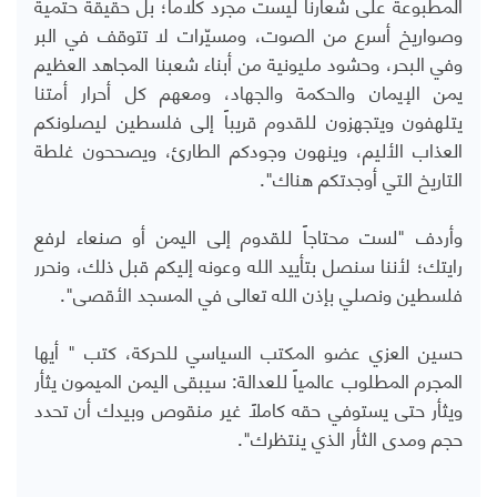
المطبوعة على شعارنا ليست مجرد كلاماً؛ بل حقيقة حتمية
وصواريخ أسرع من الصوت، ومسيّرات لا تتوقف في البر
وفي البحر، وحشود مليونية من أبناء شعبنا المجاهد العظيم
يمن الإيمان والحكمة والجهاد، ومعهم كل أحرار أمتنا
يتلهفون ويتجهزون للقدوم قريباً إلى فلسطين ليصلونكم
العذاب الأليم، وينهون وجودكم الطارئ، ويصححون غلطة
التاريخ التي أوجدتكم هناك".
وأردف "لست محتاجاً للقدوم إلى اليمن أو صنعاء لرفع
رايتك؛ لأننا سنصل بتأييد الله وعونه إليكم قبل ذلك، ونحرر
فلسطين ونصلي بإذن الله تعالى في المسجد الأقصى".
حسين العزي عضو المكتب السياسي للحركة، كتب " أيها
المجرم المطلوب عالمياً للعدالة: سيبقى اليمن الميمون يثأر
ويثأر حتى يستوفي حقه كاملاً غير منقوص وبيدك أن تحدد
حجم ومدى الثأر الذي ينتظرك".