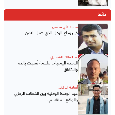
حائط
محمد علي محسن
في وداع الرجل الذي حمل اليمن..
عبدالمالك الشميري
الوحدة اليمنية.. ملحمة نُسجت بالدم
والاتفاق
أسامة البركاني
عيد الوحدة اليمنية بين الخطاب الرمزي
والواقع المنقسم..