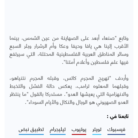
وتابع "صنعاء أبعد على الصهاينة من عين الشمس، بينما
الأقرب إلينا هي يافا وحيفا وعكا وأم الرشرار وبئر السبع
وسائر المناطق العربية الفلسطينية المحتلة، التي سيرتفع
فيها علم فلسطين وأعلام أمتنا".
وأردف "تهريج المجرم كاتس، وقبله المجرم نتنياهو،
وقبلهما المعتوه ترامب، يعكس حالة الفشل والتخبط
والانهزامية التي يعيشها العدو". مستدركا بالقول "ما ينتظر
العدو الصهيوني هو الوبال والنكال والأيام السوداء".
تابعنا في :
فيسبوك
تويتر
يوتيوب
تيليجرام
تطبيق نبض