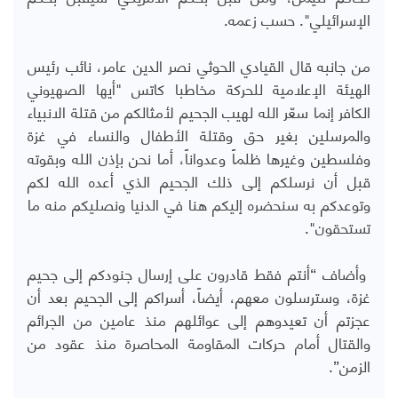
الإسرائيلي". حسب زعمه.
من جانبه قال القيادي الحوثي نصر الدين عامر، نائب رئيس
الهيئة الإعلامية للحركة مخاطبا كاتس "أيها الصهيوني
الكافر إنما سعّر الله لهيب الجحيم لأمثالكم من قتلة الانبياء
والمرسلين بغير حق وقتلة الأطفال والنساء في غزة
وفلسطين وغيرها ظلماً وعدواناً، أما نحن بإذن الله وبقوته
قبل أن نرسلكم إلى ذلك الجحيم الذي أعده الله لكم
وتوعدكم به سنحضره إليكم هنا في الدنيا ونصليكم منه ما
تستحقون".
وأضاف “أنتم فقط قادرون على إرسال جنودكم إلى جحيم
غزة، وسترسلون معهم، أيضاً، أسراكم إلى الجحيم بعد أن
عجزتم أن تعيدوهم إلى عوائلهم منذ عامين من الجرائم
والقتال أمام حركات المقاومة المحاصرة منذ عقود من
الزمن”.