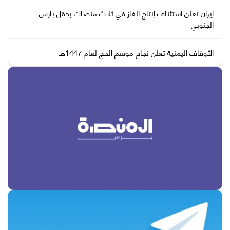
إيران تعلن استئناف إنتاج الغاز في ثلاث منصات بحقل بارس
الجنوبي
الأوقاف اليمنية تعلن نجاح موسم الحج لعام 1447هـ