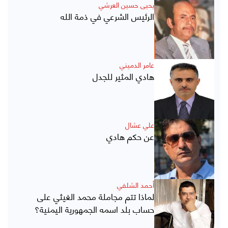
يحيى حسين العرشي
الرئيس الشرعي في ذمة الله
عامر الدميني
هادي المثير للجدل
علي عشال
عن حكم هادي
أحمد الشلفي
لماذا تتم مجاملة محمد الغيثي على
حساب بلد اسمه الجمهورية اليمنية؟