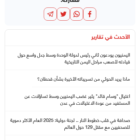
مشاركة:
الأحدث في
تقارير
اليمنيون يودعون ثاني رئيس لدولة الوحدة وسط جدل واسع حول
قيادته لأصعب مراحل اليمن التاريخية
ماذا يريد الحوثي من تسريباته الأخيرة بشأن قحطان؟
اغتيال "وسام قائد" يثير غضب اليمنيين وسط تساؤلات عن
المستفيد من عودة الاغتيالات في عدن
صحافة في قلب خطوط النار .. لجنة دولية: 2025 العام الأكثر دموية
للصحفيين مع مقتل 129 حول العالم