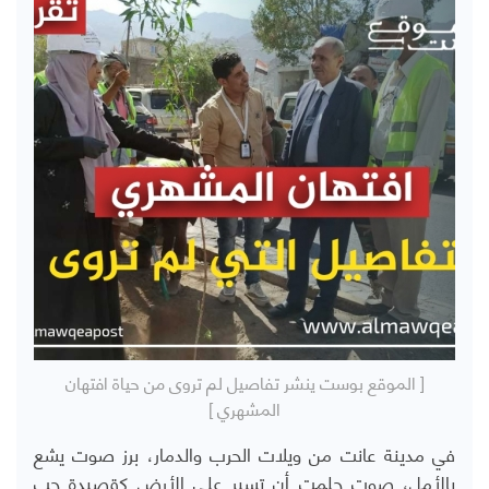
[ الموقع بوست ينشر تفاصيل لم تروى من حياة افتهان
المشهري ]
في مدينة عانت من ويلات الحرب والدمار، برز صوت يشع
بالأمل، صوت حلمت أن تسير على الأرض كقصيدة حب