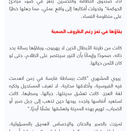
أداء صندوق النظافة والتحسين بتعز في ضوء مبادئ
الحوكمة" وتحولت أفكارها إلى واقع عملي، مما جعلها خطرًا
على منظومة الفساد.
بقاؤها في تعز رغم الظروف الصعبة
كانت من طينة الأبطال الذين لا يهربون، وبقاؤها رسالة بحد
ذاته، صمودًا وإيمانًا بأن النور سينتصر على الظلام، حتى لو
كان الثمن حياتها.
يروي المشهري "كانت ببساطة فارسة في زمن انعدمت
فيه الفروسية، وأخلاقها محاربة، لا تعرف المستحيل وتكره
لغة العجز. كانت تعشق مدينتها، جبالها، ومطرها. كانت
تستعيد أنفاسها وتجدد روحها حين تذهب إلى جبل صبر أو
الضباب، تهيم بهذه المدينة وتعشقها عشقًا أبديًا."
تميزت بالصبر والحنان والإحساس العميق بالمسؤولية،
وبساطة وتواضع سماتها، ورحيلها لم يكن خسارة أسرها