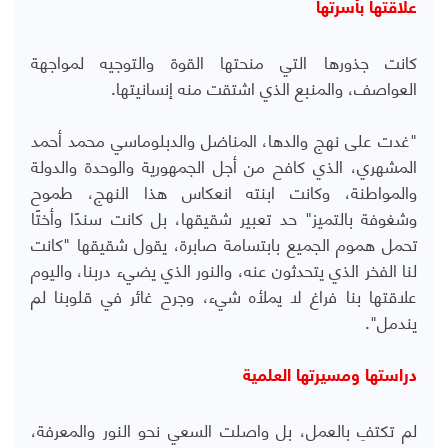
علاقتها بأسرتها
كانت جذورها التي منحتها القوة والتوجيه لمواجهة
العواصف، والمنبع الذي اشتقت منه إنسانيتها.
"غدت على نهج والدها، المناضل والدبلوماسي محمد أحمد
المشهري، الذي كافح من أجل الجمهورية والوحدة والدولة
والمواطنة، وكانت ابنته انعكاس هذا النهج، طموح
وشغوفة بالتميز" حد تعبير شقيقها، بل كانت سندًا وأختًا
تحمل هموم الجميع بابتسامة صابرة، يقول شقيقها "كانت
لنا الفخر الذي يتحدثون عنه، والنور الذي يضيء دربنا، واليوم
علاقتها بنا فراغ لا يملأه شيء، وجرح غائر في قلوبنا لم
يندمل".
دراستها ومسيرتها العلمية
لم تكتفِ بالعمل، بل واصلت السعي نحو النور والمعرفة،