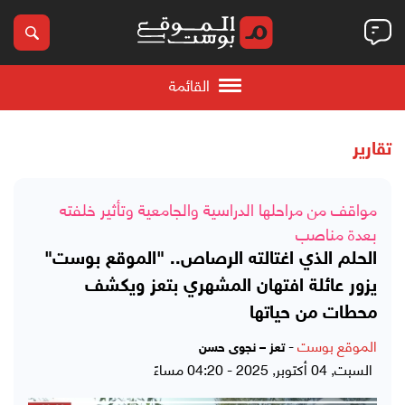
القائمة
تقارير
مواقف من مراحلها الدراسية والجامعية وتأثير خلفته
بعدة مناصب
الحلم الذي اغتالته الرصاص.. "الموقع بوست"
يزور عائلة افتهان المشهري بتعز ويكشف
محطات من حياتها
الموقع بوست
-
تعز – نجوى حسن
السبت, 04 أكتوبر, 2025 - 04:20 مساءً