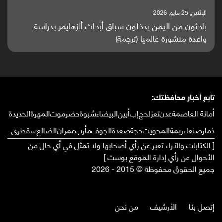
الإثنين, 25 مايو, 2026
باحثون من اليمن يدخلون سباق أبحاث ألزهايمر بدراسة
واعدة منشورة عالميا (ترجمة)
تابع أخبار محافظتك:
أمانة العاصمة
عدن
تعز
لحج
إب
أبين
البيضاء
شبوة
حضرموت
المهرة
الحديدة
ذمار
صنعاء
ريمة
المحويت
حجة
صعدة
الجوف
مأرب
عمران
الضالع
سقطرى
[ الكتابات والآراء تعبر عن رأي أصحابها ولا تمثل في أي حال من
الأحوال عن رأي إدارة الموقع بوست ]
جميع الحقوق محفوظة © 2015 - 2026
إتصل بنا
الأرشيف
من نحن