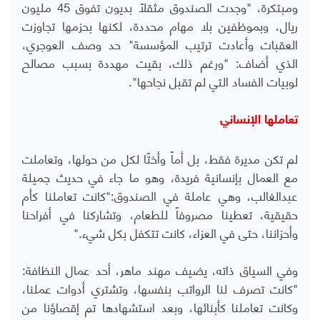
ومبتكرة، "وجدت الصندوق مثقلاً بديون تفوق 45 مليون
ريال، وبموظفين بلا مهام محددة، لكنها بحزمها تجاوزت
العقبات وأعادت ترتيب المؤسسة" حد وصف العوجري،
الذي أضاف: "ورغم ذلك، بقيت مهددة بسبب مصالح
لوبيات الفساد التي لم تقبل نجاحها".
تعاملها الإنساني
لم تكن مديرة فقط، بل أماً وأختًا لكل من حولها، وتعاملت
مع العمال بإنسانية فريدة، وهو ما جاء في حديث جميلة
عبدالغالب، وهي عاملة في الصندوق:"كانت تعاملنا كأم
حقيقية، تعطينا مصروفاً للطعام، وتشاركنا في أفراحنا
وأحزاننا، حتى في العزاء، كانت تتكفل بكل شيء."
وفي السياق ذاته، يضيف مهند ماهر، أحد عمال النظافة:
"كانت تصرف لنا الرواتب بنفسها، وتشتري أدوات عملنا،
وكانت تعاملنا كأبنائها، وبعد استشهادها تم إقصاؤنا من