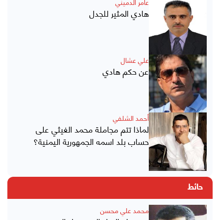
عامر الدميني
هادي المثير للجدل
علي عشال
عن حكم هادي
أحمد الشلفي
لماذا تتم مجاملة محمد الغيثي على
حساب بلد اسمه الجمهورية اليمنية؟
حائط
محمد علي محسن