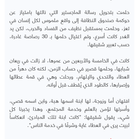
حلمت بتحويل رسالة الماجستير التي نالتها بامتياز عن
حوكمة صندوق النظافة إلى واقع ملموس لكل إنسان في
تعز، وحلمت بمستقبل نظيف من الفساد والحرب، لكن يد
الغدر كانت أسرع، وتم اغتيال حلمها بـ 30 رصاصة غادرة،
حسب تعبير شقيقها.
كانت في الخامسة والأربعين من عمرها، لا زالت في ريعان
شبابها، وحلمها قصير في حساب الزمن، لكنه كان دهراً من
العطاء والتحدي والإلهام، ورحلت وهي في قمة عطائها
وإصرارها، كالطود الذي يُقطف قبل أوانه.
افتهان أما وزوجة، لها ابنة اسمها هبة، وابن اسمه قصي،
وأسرتها تؤمن بالعلم وخدمة المجتمع، وهذا يخبرنا كل
شيء، يقول شقيقها: "كانت ابنة تلك المبادئ، انعكاساً
لبيت يرى في العطاء غاية وشرفًا في خدمة الناس".