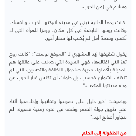
وسلام في زمن الحرب.
كانت يدها الحانية تبني في مدينة انهكتها الخراب والفساد،
وكانت روحها النابضة في كل مكان، ورمزا للمرأة التي لا
تُكسر، وقصة أمل لم يُكتب لها سطر أخير.
يقول شقيقها زيد المشهري لـ "الموقع بوست": "كانت روح
تعز التي اغتالوها، فهي السيدة التي حملت على عاتقها هم
المدينة بأكملها، مديرة صندوق النظافة والتحسين، التي لم
تنظف الشوارع فحسب، بل حاولت أن تكنس غبار الحرب عن
وجه مدينتها المتعب."
ويضيف: "خير دليل على دموعها وتفانيها وإخلاصها أثناء
فتح طريق جولة القصر وشقه في فترة زمنية قصيرة، لم
تتجاوز أصابع اليد."
من الطفولة إلى الحلم