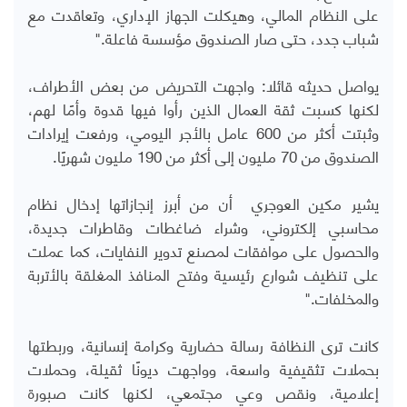
على النظام المالي، وهيكلت الجهاز الإداري، وتعاقدت مع
شباب جدد، حتى صار الصندوق مؤسسة فاعلة."
يواصل حديثه قائلا: واجهت التحريض من بعض الأطراف،
لكنها كسبت ثقة العمال الذين رأوا فيها قدوة وأمًا لهم،
وثبتت أكثر من 600 عامل بالأجر اليومي، ورفعت إيرادات
الصندوق من 70 مليون إلى أكثر من 190 مليون شهريًا.
يشير مكين العوجري أن من أبرز إنجازاتها إدخال نظام
محاسبي إلكتروني، وشراء ضاغطات وقاطرات جديدة،
والحصول على موافقات لمصنع تدوير النفايات، كما عملت
على تنظيف شوارع رئيسية وفتح المنافذ المغلقة بالأتربة
والمخلفات."
كانت ترى النظافة رسالة حضارية وكرامة إنسانية، وربطتها
بحملات تثقيفية واسعة، وواجهت ديونًا ثقيلة، وحملات
إعلامية، ونقص وعي مجتمعي، لكنها كانت صبورة