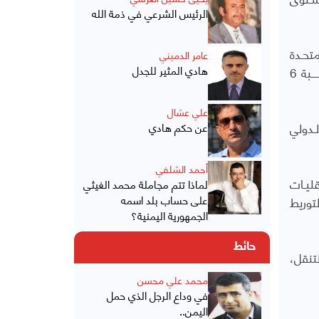
الرئيس الشرعي في ذمة الله
متحـدة
عامر الدميني
هادي المثير للجدل
انتــهكت القـانون الــدولي الإنســـاني والقـــانون الـــدولي لحقـــوق الإنســـان ومعـــاييره في مـــا لا يقـــل عـــن 12 مناســـبة 6
علي عشال
ـدولي
عن حكم هادي
أحمد الشلفي
ليـات
لماذا تتم مجاملة محمد الغيثي
على حساب بلد اسمه
توريط
الجمهورية اليمنية؟
حائط
تنقل،
محمد علي محسن
في وداع الرجل الذي حمل
اليمن..