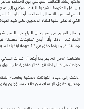
واعتبر إنشاء التحالف السياسي بين المخلوع صالح و
بأن نقل الحكومة الشرعية للبنك المركزي إلى عدن 
لـدعم اسـتمرار الأعمـال العدائيـة، أو لإدارة الأر
الـتي لا غـنى عنـها لبقـاء المـدنيين علـى قيـد الحيـاة.
و قال الفريق في تقريره إن النزاع في اليمن شـهد
ومستشـفى، بينما حقق في 12 جريمة ارتكبتها مليشيا الحوثي.
واضاف: "ومن المرجح جدا أيضا أن قـوات الحـوثي وصـ
حوادث من خلال إطلاقها ذخائر متفجرة على سوق
ولفت إلى وجود انتهاكات وصفها بواسعة النطاق وم
ومعـايير حقـوق الإنسـان مـن جانـب مسـؤولين وقـوا
وأكد بأنه أجـرى تحقيقـات في حـالات تشـريد قس