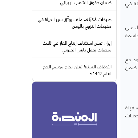
ضمان حقوق الشعب الإيراني
عام 2014، ونظرت فيه اللجنة في
صرخات مُكبّلة.. ملف يوثّق سير الحياة في
مخيمات النزوح باليمن
ء على
حاسمة
إيران تعلن استئناف إنتاج الغاز في ثلاث
منصات بحقل بارس الجنوبي
ود مع
ع ضمن
الأوقاف اليمنية تعلن نجاح موسم الحج
لعام 1447هـ
ـفينة
محطـات