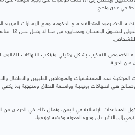
ـحة في عـدن ولحـج.
ـة الحضـرمية المتحالفـة مــع الحكومـة ومـع الإمــارات العربيـة ال
 للأشـخاص.
ه الخصـوص التعـذيب بشـكل روتـيني وترتكـب انتـهاكات للقـانون ال
مـن الحريـة.
كات المرتكبـة ضـد المستشـفيات والمـوظفين الطبـيين والأطفـال والأق
وصــالح هـي انتــهاكات روتينيـة وواســعة النطاق ومنهجية بما يكفي ل
دخول المساعدات الإنسانية في اليمن، وتمثل ذلك في الحرمان من ال
ي إلى التأثير على وجهة المعونة وكيفية توزيعها.