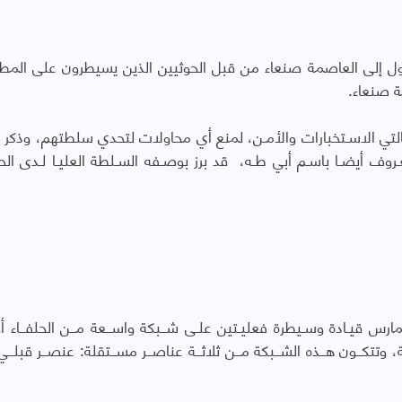
ل إلى العاصمة صنعاء من قبل الحوثيين الذين يسيطرون على المطا
ة صنعاء.
التي الاسـتخبارات والأمـن، لمنع أي محاولات لتحدي سلطتهم، وذكر ا
عـروف أيضـا باسـم أبي طـه، قد برز بوصـفه السـلطة العليـا لـدى الحـ
رس قيـادة وسـيطرة فعليـتين علـى شــبكة واســعة مــن الحلفــاء أقا
ة، وتتكــون هــذه الشــبكة مــن ثلاثــة عناصــر مســتقلة: عنصــر قبلــي 