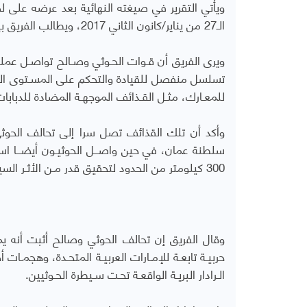
الـ27 من يناير/كانون الثاني 2017، ويطالب الفريق بإدراجه كوثيقة من وثائق المجلس.
ويرى الفريق أن قـوات الحـوثي وصـالح تواصـل عملـ
تسلسل منفصل للقيادة والتحكم على المسـتوى العم
للمعـارك، مثـل القـذائف الموجهـة المضادة للدبابا
وأكد أن تلك القذائف تصل سرا إلى تحالف الحوثي 
سلطنة عمان، في حين واصــل الحوثيـون أيضــا ا
300 كيلومتر من الحدود لتحقيق قدر مـن الأثـر السياسي والدعائي.
وقال الفريق إن تحالف الحوثي وصالح أثبت أنه ي
حربيـة تابعـة للإمـارات العربيـة المتحـدة، وهجمـات
الـرادار البريـة الواقعـة تحـت سـيطرة الحـوثيين.