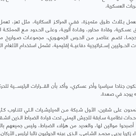
ربات العسكرية.
عمل بـثلاث طـرق متميـزة، ففـي المراكـز السكانية، مثل تعز، تعمل
ـكرية، وقادة محاور، وقـادة ألويـة، وعلـى الحـدود مـع المملكـة الع
حجمـا، تضـم عناصـر مـن الحـرس الجمهـوري، مجموعـات صـواريخ مت
وات الحــوثيين إســتراتيجية دفاعيــة إقليمية، تشمل استخدام الألغام ا
 جناحا سياسيا وأخر عسكري، وأكد بأن القـــرارات الرئيســـية للحركـ
أنه يوجد في صعدة.
تمدون على شقين، الأول شـبكة مـن الميليشـيات الـتي تتنـاوب كـثي
ووحـدات نظاميـة سـابقة للجيش اليمني تحت قيادة الضباط الـذين انشـقو
أو أصبحوا موالين لها، والعديد من هؤلاء الضباط، وليس جميعهم بالتأ
ء زكريا يحيى محمـد الشـامي، الـذي عينه الحوثيون نائبا لرئيس الأركان.