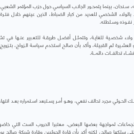
ه، سـنحان، بينما يتمحـور الجانـب السياسي حول حزب المؤتمر الشعبي ا
 بالولاء الشخصي للعديد من كبار الضباط، الذين عينهم خلال فتـرة ت
ر نفـوذه وسـلطته.
ء شخصـية للغايـة، وتتمثـل أفضـل طريقـة للتعـبير عنـها في تشـ
و العشـيرة ثم القبيلة، وأكد بأن صالح استخدم سياسة الـزواج، بتـزويج أ
شــاء تحالفــات دائمــة.
ـك الحـوثي مجرد تحالف نفعي، وهـو أمـر يسـتبعد اسـتمراره بعـد انتهاء 
جماعات لمواجهة بعضها البعض، معتبرا الحروب الست التي خاض
تي سلكها صالح، لكنه أكد بأن قادة الحوثيين وقادة شبكة صالح يو