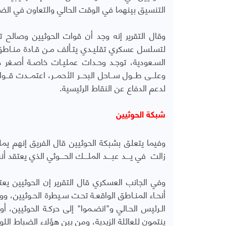
التنسيق بينهما في الوقت الحالي والتعاون في الض
وقال التقرير إنه وجد أن قوات الحوثيين وصالح ت
لتسلسل عسكري تقليـدي يتـألف مـن قـادة منـاطق عس
السـعودية، توجـد وحـدات عمليـات خاصـة أصـغر 
وعلــى طــول ســاحل البحــر الأحمــر، اعتمــدت قــ
لدعم الدفاع عن النقاط الرئيسية.
شبكة الحوثيين
وفيما يتعلق بشبكة الحوثيين قال الفريق إنهم يملكون
زالت في يـــد عبـــد الملـــك الحـــوثي الذي يعتقد 
وفي الجانب العسكري قال التقرير إن الحوثيين يع
أنحـاء المنـاطق الواقعـة تحـت سـيطرة الحـوثيين، 
الـرئيس الحـالي و"انضـموا" إلى حركـة الحوثيين، 
ينتمون للعائلة الزيدية، ومن بين هؤلاء الضباط اللوا