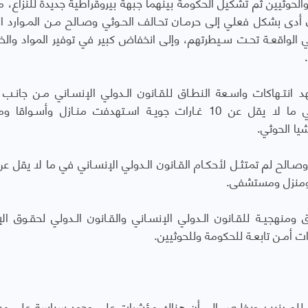
الحوثيين ثم تشكيل الحكومة بينهما جبهة بيروقراطية جديدة للنزاع، 
أدى بشكل فعلي إلى حرمـان تحـالف الحـوثي وصـالح مـن المـوارد الل
اضـي الواقعـة تحـت سـيطرتهم، وإلى انخفاض كبير في توفير المواد وال
 انتـهاكات واسـعة النطـاق للقـانون الـدولي الإنسـاني مـن جانـب 
الأطراف، وذكر بأنه أجرى تحقيقات مفصلة في ما لا يقل عن 10 غـارات جويـة اسـتهدفت منـازل وأسـ
الح لم تمتثـل لأحكـام القـانون الـدولي الإنسـاني في ما لا يقل عن 
 ومنزل ومستشفى.
نهجيـة للقـانون الـدولي الإنسـاني والقـانون الـدولي لحقـوق الإ
ت أمـن تابعـة للحكومة وللحوثيين.
ـري للمـدنيين ويخلـص إلى أن هناك مؤشرات على وجود سياسة على م