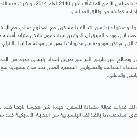
ويأتي التقرير في صيغته النهائية بعد عرضه على لجنة مجلس الأمن المنشأة بالقرار 2140 ل
ها بوصـفها جـزءا مـن التحـالف العسكري مع المخلوع صالح، مع الإبقا
ليـاتي، ووجـد الفريق أن الحوثيين يستخدمون بشكل متزايد أسلحة 
ت التي لم تكن موجودة في مخزونات اليمن في مرحلة مـا قبـل الـنزاع.
وصـالح عـن طريـق الـبر عـبر طريـق إمـداد رئيسـي جديـد من الحد
ســتخدام القـذائف والصــواريخ القصيرة المدى ضد مدن سعودية تق
ملك قدرات فعالة مضـادة للسـفن، حينما شن هجومـا ناجحـا ضـد س
 أخرى اسـتدعت ردا بالقـذائف الإنسـيابية مـن البحريـة الأمريكيـة ضـد 