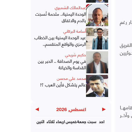
عبدالمالك الشميري
الوحدة اليمنية.. ملحمة نُسجت
بالدم والاتفاق
ر رغم
أسامة البركاني
عيد الوحدة اليمنية بين الخطاب
الرمزي والواقع المنقسم..
لفريق
وثيين
حكيم شريحي
في يوم الصحافة .. الحبر بين
القداسة والخيانة
محمد علي محسن
عالم يتشكل فأين العرب ؟!
مهــا
▶
◀
اغسطس, 2026
وآخــر
احد
سبت
جمعة
خميس
اربعاء
ثلاثاء
اثنين