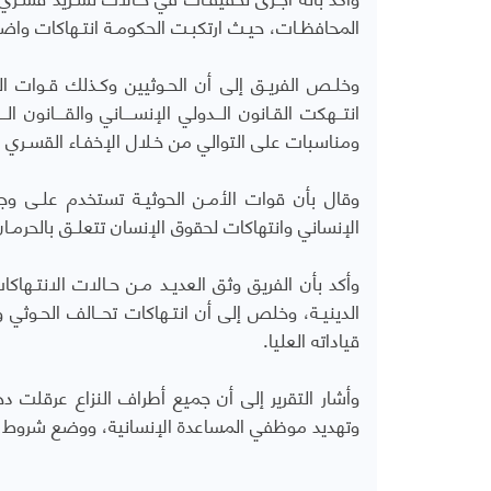
المحافظـات، حيـث ارتكبـت الحكومـة انتـهاكات واض
وخلـص الفريـق إلى أن الحـوثيين وكـذلك قـوات النخب
ومناسبات على التوالي من خـلال الإخفـاء القسـري
وقال بأن قوات الأمـن الحوثيـة تستخدم علـى وجـ
الإنساني وانتهاكات لحقوق الإنسان تتعلـق بالحرمـان 
وأكد بأن الفريق وثق العديـد مـن حـالات الانتـها
الدينيـة، وخلص إلى أن انتـهاكات تحــالف الحـوثي 
قياداته العليا.
وأشار التقرير إلى أن جميع أطراف النزاع عرقلت 
وتهديد موظفي المساعدة الإنسانية، ووضع شروط ترم