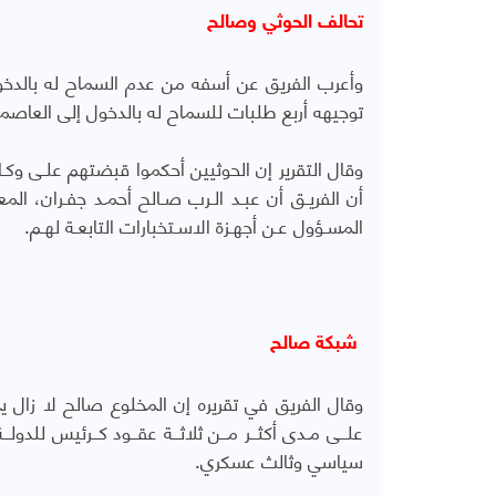
تحالف الحوثي وصالح
وأعرب الفريق عن أسفه من عدم السماح له بالدخو
توجيهه أربع طلبات للسماح له بالدخول إلى العاصم
وقال التقرير إن الحوثيين أحكموا قبضتهم علـى وكـ
أن الفريـق أن عبـد الـرب صـالح أحمـد جفـران، الم
المسـؤول عـن أجهـزة الاسـتخبارات التابعـة لهـم.
شبكة صالح
وقال الفريق في تقريره إن المخلوع صالح لا زال يما
علــى مـدى أكثــر مــن ثلاثــة عقــود كــرئيس للدولــ
سياسي وثالث عسكري.