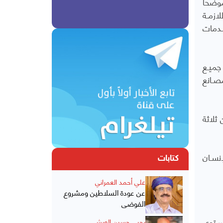
موضحا
ازمـة
خـدمات
جميـع
واقا ومصـانع
ثلاثة
نسـان
كتابات
علي أحمد العمراني
عن عودة السلاطين ومشروع
الفوضى
سـتوى
يحيى حسين العرشي