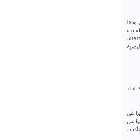
 وفقا
ربيـة
نقلة،
لأرضية
ــة لا
را في
ا عـن
كيـد،