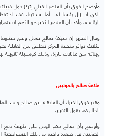
وأوضح الفريق بأن العنصر القبلي يتركز حول قبيلتـ
الذي لا يزال رئيسا له، أما عسـكريا، فقـد احـتفظ
الرئاسـة، وأكد بأن العنصر الأخير هو الأهم لاستمرا
وقال التقرير إن شبكة صالح تعمل وفـق خطـوط ولا
بـثلاث دوائـر متحـدة المركز تنطلـق مـن العائلـة نحـ
وبناتـه مـن عـائلات بـارزة، وذلـك كوســيلة ثانويــة لإن
علاقة صالح بالحوثيين
وقدر فريق الخبراء أن العلاقـة بـين صـالح وعبـد المل
الحال كما يقول التقرير.
وأوضح بأن صالح حكم اليمن على طريقة دفع ال
الحوثيين في صعدة واحدة من تلك الإستراتيجية ال