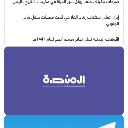
صرخات مُكبّلة.. ملف يوثّق سير الحياة في مخيمات النزوح باليمن
إيران تعلن استئناف إنتاج الغاز في ثلاث منصات بحقل بارس
الجنوبي
الأوقاف اليمنية تعلن نجاح موسم الحج لعام 1447هـ