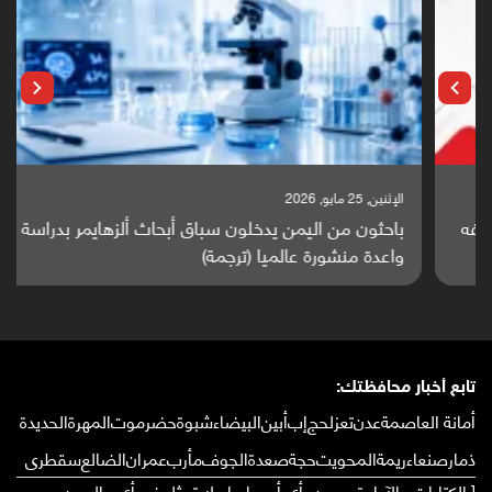
الإثنين, 25 مايو, 2026
باحثون من اليمن يدخلون سباق أبحاث ألزهايمر بدراسة
واعدة منشورة عالميا (ترجمة)
تابع أخبار محافظتك:
أمانة العاصمة
عدن
تعز
لحج
إب
أبين
البيضاء
شبوة
حضرموت
المهرة
الحديدة
ذمار
صنعاء
ريمة
المحويت
حجة
صعدة
الجوف
مأرب
عمران
الضالع
سقطرى
[ الكتابات والآراء تعبر عن رأي أصحابها ولا تمثل في أي حال من