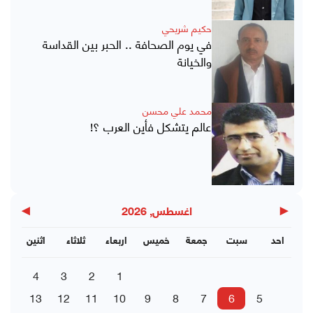
حكيم شريحي
في يوم الصحافة .. الحبر بين القداسة
والخيانة
محمد علي محسن
عالم يتشكل فأين العرب ؟!
▶
◀
اغسطس, 2026
احد
سبت
جمعة
خميس
اربعاء
ثلاثاء
اثنين
4
3
2
1
13
12
11
10
9
8
7
6
5