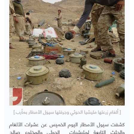
[ ألغام زرعتها مليشيا الحوثي وجرفتها سيول الأمطار بمأرب ]
كشفت سيول الأمطار اليوم الخميس عن عشرات الألغام
والجثث التابعة لمليشيات الحوثي والمخلوع صالح