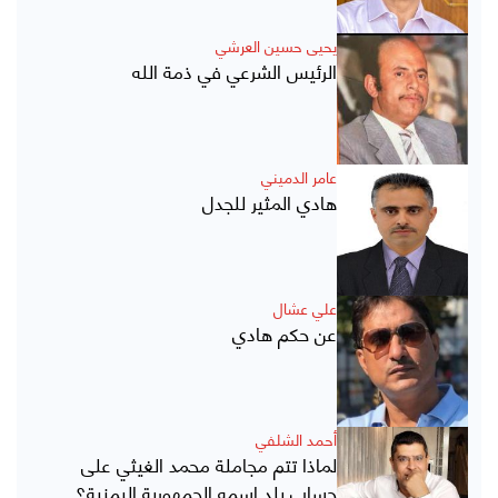
يحيى حسين العرشي
الرئيس الشرعي في ذمة الله
عامر الدميني
هادي المثير للجدل
علي عشال
عن حكم هادي
أحمد الشلفي
لماذا تتم مجاملة محمد الغيثي على
حساب بلد اسمه الجمهورية اليمنية؟