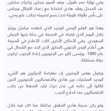
وفي نهاية ممر طويل.. وبعد المرور برجلين يرتديان سترتين
عند المدخل يعقد هادي اجتماعا مع زعماء القبائل ويجلس
على رأس طاولة طويلة تحت رسم لصورته بجانب علم يمني.
وهذا هو العلم اليمني الوحيد الذي شاهده مراسل رويترز
خلال اليوم الذي قضاه في المدينة في رحلة رتبها الجيش
السعودي. وفي الأماكن الأخرى كانت الأعلام في المدينة
هي أعلام اليمن الجنوبي السابق الذي اتحد مع الشمال في
عام 1990. ويتمنى كثير من الجنوبيين إعادة الجنوب ليكون
دولة مستقلة.
ويقول بعض اليمنيين إن معارضة الحوثيين هو الشيء
الوحيد المشترك بين هادي والانفصاليين الجنوبيين الذين
قاتلوا إلى جانبه في عدن حيث تزايد الضغط من جانب
الانفصاليين منذ اندلاع الحرب.
ولم يكن محيط هادي المغلق مختلفا عما كان فيه خلال
إقامته في قصر الضيافة في الرياض التي كانت تستضيف