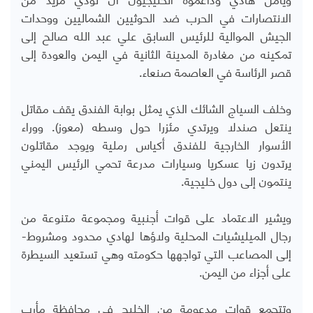
الانتصارات في الحرب ضد الحوثيين الشماليين ووحدات
الجيش الموالية للرئيس السابق علي عبد الله صالح إلى
تمكينه من مغادرة المدينة الثانية في اليمن والعودة إلى
قصر الرئاسة في العاصمة صنعاء.
وخلف السياج الشائك الذي يمثل بوابة الفندق يقف مقاتل
ينتعل صندلا ويرتدي مئزرا حول وسطه (معوز). ووراء
الأسوار الخارجية للفندق أكياس رملية ويوجد مقاتلون
يرتدون زيا عسكريا وسيارات مدرعة تحمي الرئيس اليمني
ينتمون إلى دول خليجية.
ويشير الاعتماد على قوات أجنبية ومجموعة متنوعة من
رجال الميليشيات المحلية ولاؤها لهادي محدود ومشروط-
إلى المصاعب التي تواجهها حكومته وهي تستعيد السيطرة
على أجزاء من اليمن.
وتتجمع قوات مدعومة من الخليج في محافظة مأرب