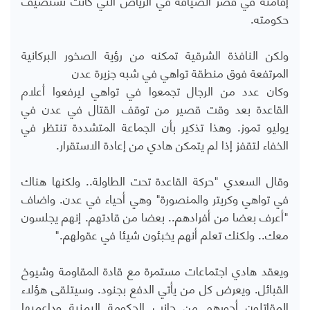
حكومته.
ولكن النافذة الشرقية تمكنه من رؤية الصخور البركانية
المرتفعة فوق منطقة تواهي في شبه جزيرة عدن
وكان عدد من الرجال تجمعوا في تواهي ليرفعوا أعلام
القاعدة بعد وقت قصير من توقف القتال في عدن في
يوليو تموز. وهذا تذكير بأن الجماعة المتشددة تنتظر في
الخفاء لتقفز إذا لم يتمكن هادي من إعادة الاستقرار.
وقال السعدي "حركة القاعدة تحت الطاولة.. ولكنها هناك
في تواهي وكريتر والمنصورة" وهي أحياء في عدن. واضاف
"أعرف بعضا من أفرادهم.. بعضا من قادتهم. إنهم يجلسون
معك.. ولكنك تعلم أنهم يخبئون شيئا في عقولهم."
ويعقد هادي اجتماعات مستمرة مع قادة المقاومة وشيوخ
القبائل. ويعرض كل من يأتي الدفع بجنود. وسيتلقى هؤلاء
المقاتلون أجورهم من جانب الحكومة اليمنية وداعميها