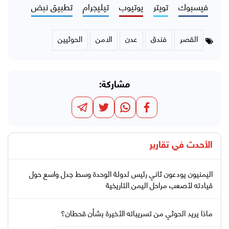
فيسبوك
تويتر
يوتيوب
تيليجرام
تطبيق نبض
القصر
فندق
عدن
الامن
الحوثيين
مشاركة:
الأحدث في
تقارير
اليمنيون يودعون ثاني رئيس لدولة الوحدة وسط جدل واسع حول
قيادته لأصعب مراحل اليمن التاريخية
ماذا يريد الحوثي من تسريباته الأخيرة بشأن قحطان؟