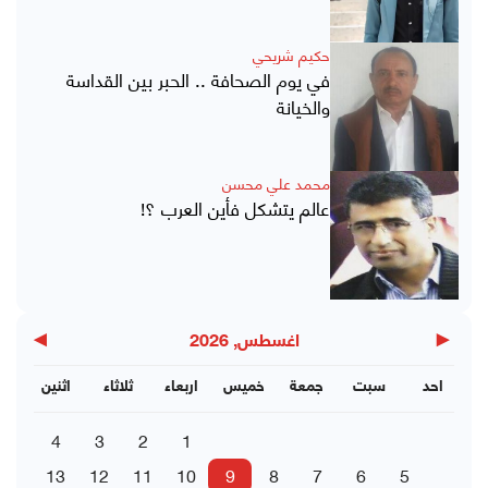
حكيم شريحي
في يوم الصحافة .. الحبر بين القداسة
والخيانة
محمد علي محسن
عالم يتشكل فأين العرب ؟!
▶
◀
اغسطس, 2026
احد
سبت
جمعة
خميس
اربعاء
ثلاثاء
اثنين
4
3
2
1
13
12
11
10
9
8
7
6
5