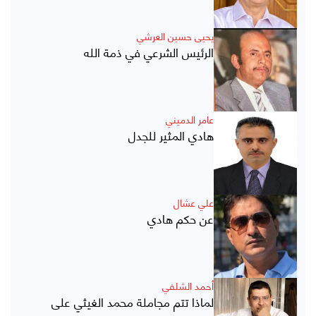
يحيى حسين العرشي
الرئيس الشرعي في ذمة الله
عامر الدميني
هادي المثير للجدل
علي عشال
عن حكم هادي
أحمد الشلفي
لماذا تتم مجاملة محمد الغيثي على