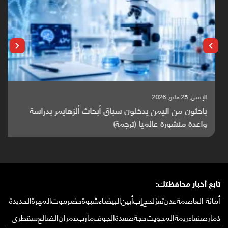
الإثنين, 25 مايو, 2026
باحثون من اليمن يدخلون سباق أبحاث ألزهايمر بدراسة
واعدة منشورة عالميا (ترجمة)
تابع أخبار محافظتك:
أمانة العاصمة
عدن
تعز
لحج
إب
أبين
البيضاء
شبوة
حضرموت
المهرة
الحديدة
ذمار
صنعاء
ريمة
المحويت
حجة
صعدة
الجوف
مأرب
عمران
الضالع
سقطرى