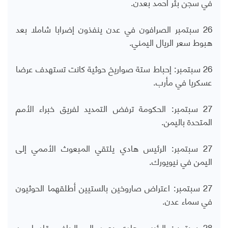
في سجن بئر أحمد بعدن.
26 سبتمبر الصرافون في عدن ينفذون إضرابا شاملا بعد
هبوط سعر الريال اليمني.
26 سبتمبر: إحباط ستة صواريخ حوثية كانت تستهدف عرضا
عسكريا في مأرب.
27 سبتمبر: الحكومة ترفض التمديد لفريق خبراء الأمم
المتحدة باليمن.
27 سبتمبر: الرئيس هادي يلتقي المبعوث الأممي إلى
اليمن في نيويورك.
27 سبتمبر: اعتراض صاروخين بالستيين أطلقهما الحوثيون
في سماء عدن.
28 سبتمبر: الرئيس هادي يعود إلى الرياض قادما من