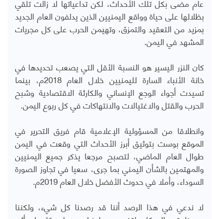
عام مضى بكل تلك الأحداث، لكن تداعياتها لا زالت تلقي
بظلالها على حياة وواقع اليمنيين الذين يدلفون العام الجديد
بمزيد من التعقيد والتمزق، وتهيمن الحرب على كل مجريات
المشهد في اليمن.
كان النزر اليسير هو النسبة الأقل التي يصعب تحديدها في
خانة الأنباء السارة لليمنيين خلال العام 2018م، بينما
تسيدت أجواء الوجع الإنساني والكارثة الاقتصادية وشبح
الحرب والقتل والاغتيالات والانتهاكات في كل ربوع اليمن.
وانطلاقا من المسؤولية الإعلامية قام فريق التحرير في
الموقع بوست بتوثيق أبرز الأحداث التي وقعت في اليمن
طوال العام الماضي، لتصبح مرجعا يذكر جميع اليمنيين
والمهتمين بالشأن اليمني بما جرى، سعيا في تجاوز الصورة
السوداء، وأملا في حدوث الأفضل خلال العام 2019م.
لا ندعي في هذا الرصد أننا قد رصدنا كل شيء، ولكننا
سعينا قدر الإمكان لتضمين ما نراه مهما، وكان له أثره