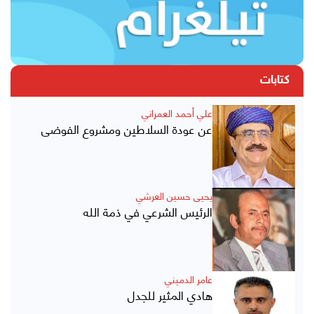
كتابات
علي أحمد العمراني
عن عودة السلاطين ومشروع الفوضى
يحيى حسين العرشي
الرئيس الشرعي في ذمة الله
عامر الدميني
هادي المثير للجدل