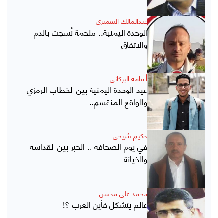
عبدالمالك الشميري
الوحدة اليمنية.. ملحمة نُسجت بالدم
والاتفاق
أسامة البركاني
عيد الوحدة اليمنية بين الخطاب الرمزي
والواقع المنقسم..
حكيم شريحي
في يوم الصحافة .. الحبر بين القداسة
والخيانة
محمد علي محسن
عالم يتشكل فأين العرب ؟!