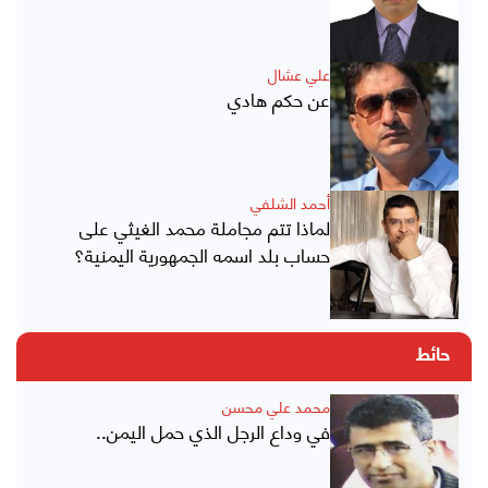
علي عشال
عن حكم هادي
أحمد الشلفي
لماذا تتم مجاملة محمد الغيثي على
حساب بلد اسمه الجمهورية اليمنية؟
حائط
محمد علي محسن
في وداع الرجل الذي حمل اليمن..