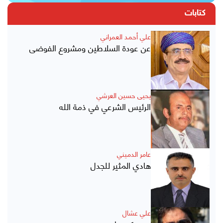
كتابات
علي أحمد العمراني
عن عودة السلاطين ومشروع الفوضى
يحيى حسين العرشي
الرئيس الشرعي في ذمة الله
عامر الدميني
هادي المثير للجدل
علي عشال