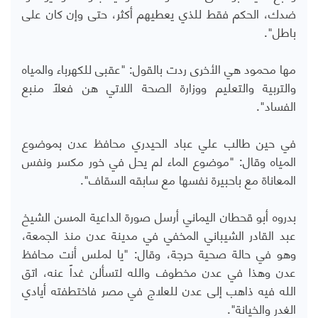
ضدك، الحكم فقط للذي يعطيهم أكثر، حتى وإن كان على
باطل".
مها محمود هي الأخرى ردت بالقول: "عقبى للكهرباء والمياه
والتربية والتعليم ووزارة الصحة اللاتي هن فعلاً منبع
الفساد".
في حين طالب علي عباد الحيدري محافظ عدن بموضوع
المياه وقال: "موضوع الماء لم يحل في خور مكسر ونفس
المعاناة مع باحبيرة نفسها مع سابقه السقاف".
بدروه أبو قحطان اليماني أرسل صورة الداعية المسن الشيخ
عبد القادر الشيباني المخفي في مدينة عدن منذ الجمعة،
وهو في حالة صحية حرجة، وقال: "يا لملس أنت محافظ
عدن وهذا في عدن مخطوف والله لتسألن غداً عنه، اتق
الله فيه ذاهب إلى عدن للعلاج في مصر فاختطفته أيادي
الغدر والخيانة".