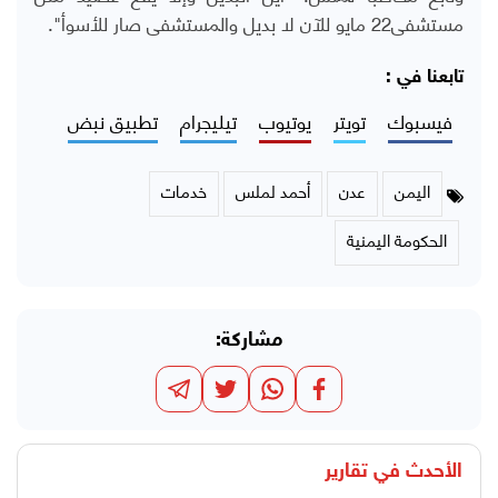
مستشفى22 مايو للآن لا بديل والمستشفى صار للأسوأ".
تابعنا في :
فيسبوك
تويتر
يوتيوب
تيليجرام
تطبيق نبض
اليمن
عدن
أحمد لملس
خدمات
الحكومة اليمنية
مشاركة:
الأحدث في
تقارير