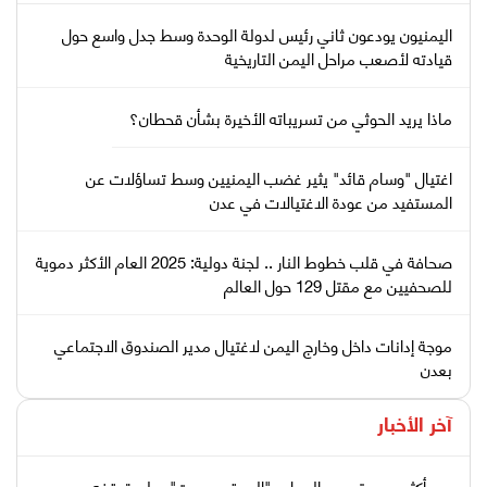
اليمنيون يودعون ثاني رئيس لدولة الوحدة وسط جدل واسع حول
قيادته لأصعب مراحل اليمن التاريخية
ماذا يريد الحوثي من تسريباته الأخيرة بشأن قحطان؟
اغتيال "وسام قائد" يثير غضب اليمنيين وسط تساؤلات عن
المستفيد من عودة الاغتيالات في عدن
صحافة في قلب خطوط النار .. لجنة دولية: 2025 العام الأكثر دموية
للصحفيين مع مقتل 129 حول العالم
موجة إدانات داخل وخارج اليمن لاغتيال مدير الصندوق الاجتماعي
بعدن
آخر الأخبار
بعد أكثر من عقد من العمل.. "الموقع بوست" يعلن توقفه عن