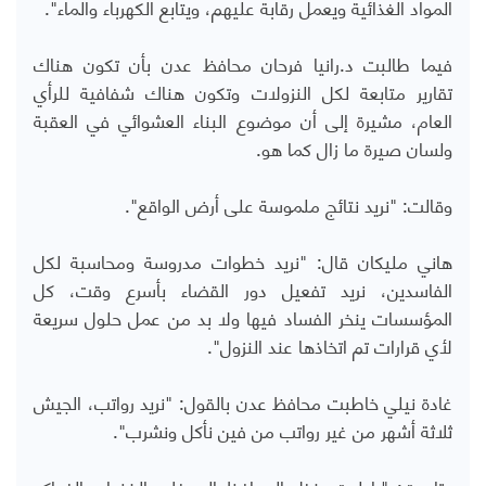
المواد الغذائية ويعمل رقابة عليهم، ويتابع الكهرباء والماء".
فيما طالبت د.رانيا فرحان محافظ عدن بأن تكون هناك
تقارير متابعة لكل النزولات وتكون هناك شفافية للرأي
العام، مشيرة إلى أن موضوع البناء العشوائي في العقبة
ولسان صيرة ما زال كما هو.
وقالت: "نريد نتائج ملموسة على أرض الواقع".
هاني مليكان قال: "نريد خطوات مدروسة ومحاسبة لكل
الفاسدين، نريد تفعيل دور القضاء بأسرع وقت، كل
المؤسسات ينخر الفساد فيها ولا بد من عمل حلول سريعة
لأي قرارات تم اتخاذها عند النزول".
غادة نيلي خاطبت محافظ عدن بالقول: "نريد رواتب، الجيش
ثلاثة أشهر من غير رواتب من فين نأكل ونشرب".
وتابعت: "يا ليت ينظر المحافظ إلى غلاء الخضار والفواكه