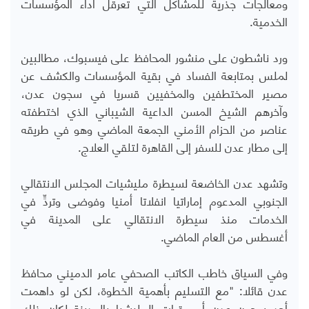
ومعالجات جذرية للمشاكل التي تعرقل أداء المؤسسات
الخدمية.
ورد ناشطون على منشور المحافظ على فيسبوك، مطالبين
لملس بمتابعة الفساد في بقية المؤسسات والكشف عن
مصير المختطفين والمخفيين قسريا في سجون عدن،
وآخرهم الشيخ المسن الداعية الشيباني الذي اختطفته
عناصر من الحزام الأمني الجمعة الماضي وهو في طريقه
إلى مطار عدن للسفر إلى القاهرة لتلقي العلاج.
وتشهد عدن الخاضعة لسيطرة مليشيات المجلس الانتقالي
الجنوبي المدعوم إماراتيا انفلاتا أمنيا وفوضى وتردٍّ في
الخدمات منذ سيطرة الانتقالي على المدينة في
أغسطس من العام الماضي.
وفي السياق خاطب الكاتب الصحفي عامر الدميني محافظ
عدن قائلا: "مع التسليم بأهمية الخطوة، لكن لو داهمت
أحد سجون عدن أو مقرات المليشيا بالمدينة لكان ذلك