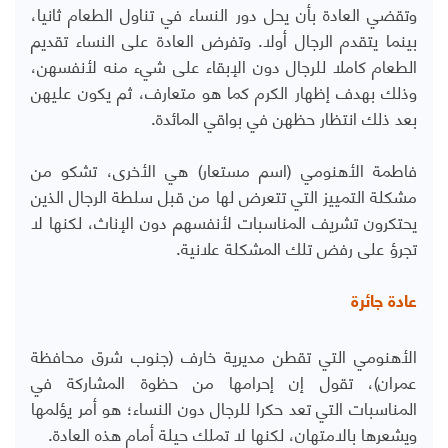
وتقضي العادة بأن يحل دور النساء في تناول الطعام ثانيا،
بينما يتقدم الرجال أولا. وتفرض العادة على النساء تقديم
الطعام كاملا للرجال دون الإبقاء على شيء منه لأنفسهن،
وذلك بهدف إظهار الكرم كما هو متعارف، ثم يكون عليهن
بعد ذلك انتظار حظهن في بواقي المائدة.
فاطمة الأهنومي (اسم مستعار) هي الأخرى، تشكو من
مشكلة التمييز التي تتعرض لها من قبل سلطة الرجال الذين
يحتكرون تشريف المناسبات لأنفسهم دون الإناث، لكنها لا
تجرؤ على رفض تلك المشكلة علانية.
عادة جائرة
الأهنومي التي تقطن مديرية خارف (جنوب شرق محافظة
عمران)، تقول إن إحرامها من حظوة المشاركة في
المناسبات التي تعد حكرا للرجال دون النساء؛ هو أمر يؤلمها
ويشعرها بالامتهان، لكنها لا تملك حيلة أمام هذه العادة.