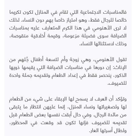
فالمناسبات الاجتماعية التي تقام في المنازل تكون تكريما
خالصا للرجال فقط، وهو امتياز خاصا بهم دون النساء. لذلك
لا ترى الأهنومي في هذا الكرم المتعارف عليه بمناسبات
الضيافة سوى فضيلة مزعومة، وقيمة أخلاقية منقوصة،
وذلك لاستثنائها النساء.
تقول الأهنومي، وهي زوجة وأم لتسعة أطفال جُلهم من
الإناث: إن دورها في مناسبات الضيافة التي يقيمها ذويها
الذكور، ينحصر فقط في إعداد الطعام وتقديمه جملة واحدة
للضيوف.
وتؤكد أن العرف لا يسمح لها الإبقاء على شيء من الطعام
لها ولصغيراتها ونساء المنزل، إنما عليهن انتظار ما يتبقى
من مائدة الرجال. وفي حال أبقت نفسها بعض الطعام قبل
تقديمه للضيوف فإنها تكون قد وقعت في المحظور،
ولطال أسرتها العار.