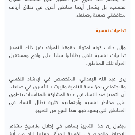
فحسب، بل يشمل أيضا مناطق أخرى في نطاق أرياف
محافظتي صعدة وصنعاء.
تداعيات نفسية
وإلى جانب كونه امتهانا حقوقيا للمرأة؛ يفرز ذلك التمييز
تداعيات نفسية تلقي بظلالها سلبا على واقع ومستقبل
المرأة تلك المناطق.
يرى عبد الله البعداني، المتخصص في الإرشاد النفسي
والاجتماعي بمؤسسة التنمية والإرشاد الأسري في صنعاء،
أن التمييز ضد النساء في عادة المشاركة بالمناسبات ينطوي
على مخاطر نفسية واجتماعية كثيرة تطال النساء في
المناطق التي يسود فيها هذا النوع من التمييز.
ويقول إن هذا التمييز يساهم في إحلال وترسيخ مشاعر
الإحباط والهوان في نفسية المرأة، معتبرا إياه من أبرز