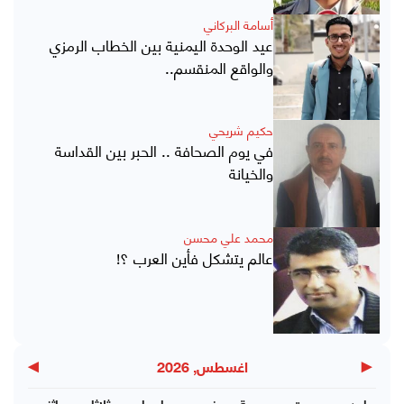
أسامة البركاني
عيد الوحدة اليمنية بين الخطاب الرمزي
والواقع المنقسم..
حكيم شريحي
في يوم الصحافة .. الحبر بين القداسة
والخيانة
محمد علي محسن
عالم يتشكل فأين العرب ؟!
▶
◀
اغسطس, 2026