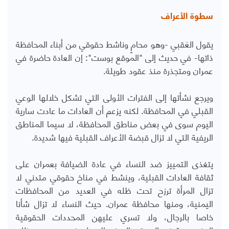
سطوة الأعراف
يقول العَقبي -وهو محامٍ وناشط حقوقي من أبناء المحافظة
ذاتها- في حديث إلى "الموقع بوست": إن العادة حاضرة في
عمران ومتجذرة منذ عقود طويلة.
ويرجع نشأتها إلى الفترات الأولى التي تشكل خلالها الوعي
القبلي في المحافظة. لكنه يزعم أن العادات ما عادت سارية
اليوم سوى في بعض مناطق المحافظة، لا سيما المناطق
الريفية التي لا تزال قبضة الأعراف القبلية فيها شديدة.
يتغذى التمييز ضد النساء في عادة الضيافة بعمران على
ثقافة العادات القبلية، وينشط في مناخ حقوقي متدني لا
تزال المرأة ترزح تحت ظله في العديد من المحافظات
اليمنية، ومنها محافظة عمران. حيث النساء لا تزال شأنا
خاصا بالرجال، ولا تسري عليهن المحددات الحقوقية