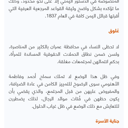
المنصوصة في الدستور اليمني إلا على نحو محدود، وذلك
ما تؤكده بشكل واضح وثيقة القواعد المرجعية العرفية التي
أقرتها قبائل اليمن كافة في العام 1837.
عُلوق
لا تحظى النساء في محافظة عمران بالكثير من المناصرة،
ولسن ضمن نطاق الحملات الحقوقية المساندة للمرأة،
بحكم انتمائهن لمجتمعات مغلقة.
وفي ظل هذا الوضع لا تملك سماح أحمد وفاطمة
الأهنومي سوى الرضوخ للتمييز الكامن في عادة الضيافة،
والمفروض عليهن من قبل المجتمع، والذي يقضي بأن
يكون حظهن في فُتات موائد الرجال، لذلك يضطررن
للتعايش مع ذلك الوضع في ظل غياب الحلول.
جناية الأسرة