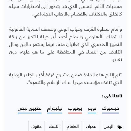
مسببات الألم النفسي الذي قد يتطور إلى اضطرابات سيئة
كالقلق والاكتئاب والفصام والرهاب الاجتماعي.
وأمام سطوة العُرف وغياب الوعي وضعف الحماية القانونية
لا تملك الأهنومي وسماح أحمد أي حيلة للتحرر من ربقة
التمييز العنصري الذي تعانيان منه، فيما يستمر حالهن وحال
الآلاف من النساء في المحافظة على ما هو عليه، دون
تغيير.
"تم إنتاج هذه المادة ضمن مشروع غرفة أخبار الجندر اليمنية
الذي تنفذه مؤسسة ميديا ساك للإعلام والتنمية".
تابعنا في :
فيسبوك
تويتر
يوتيوب
تيليجرام
تطبيق نبض
اليمن
عمران
الطعام
النساء
حقوق