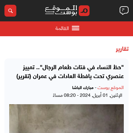
القائمة
تقارير
"حظ النساء في فتات طعام الرجال".. تمييز
عنصري تحت يافطة العادات في عمران (تقرير)
الموقع بوست
-
مبارك الباشا
الإثنين, 01 أبريل, 2024 - 08:20 مساءً