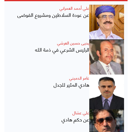
علي أحمد العمراني
عن عودة السلاطين ومشروع الفوضى
يحيى حسين العرشي
الرئيس الشرعي في ذمة الله
عامر الدميني
هادي المثير للجدل
علي عشال
عن حكم هادي