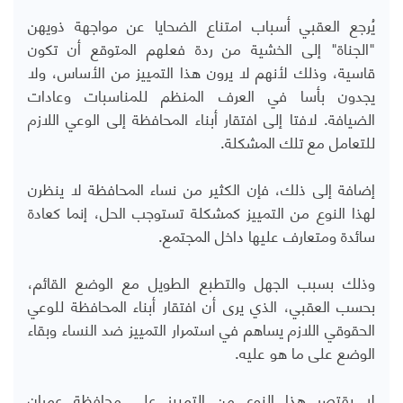
يُرجع العقبي أسباب امتناع الضحايا عن مواجهة ذويهن
"الجناة" إلى الخشية من ردة فعلهم المتوقع أن تكون
قاسية، وذلك لأنهم لا يرون هذا التمييز من الأساس، ولا
يجدون بأسا في العرف المنظم للمناسبات وعادات
الضيافة. لافتا إلى افتقار أبناء المحافظة إلى الوعي اللازم
للتعامل مع تلك المشكلة.
إضافة إلى ذلك، فإن الكثير من نساء المحافظة لا ينظرن
لهذا النوع من التمييز كمشكلة تستوجب الحل، إنما كعادة
سائدة ومتعارف عليها داخل المجتمع.
وذلك بسبب الجهل والتطبع الطويل مع الوضع القائم،
بحسب العقبي، الذي يرى أن افتقار أبناء المحافظة للوعي
الحقوقي اللازم يساهم في استمرار التمييز ضد النساء وبقاء
الوضع على ما هو عليه.
لا يقتصر هذا النوع من التمييز على محافظة عمران