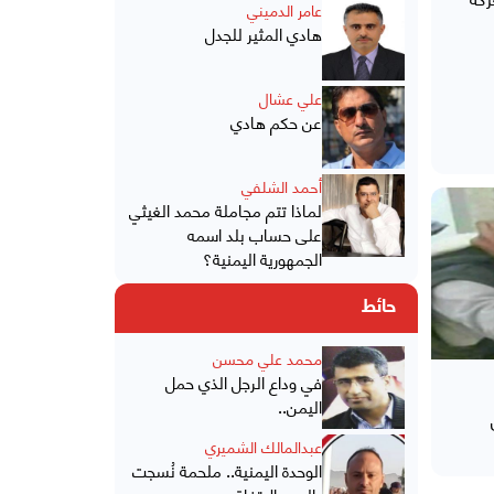
عامر الدميني
هادي المثير للجدل
علي عشال
عن حكم هادي
أحمد الشلفي
لماذا تتم مجاملة محمد الغيثي
على حساب بلد اسمه
الجمهورية اليمنية؟
حائط
محمد علي محسن
في وداع الرجل الذي حمل
اليمن..
عبدالمالك الشميري
الوحدة اليمنية.. ملحمة نُسجت
بالدم والاتفاق