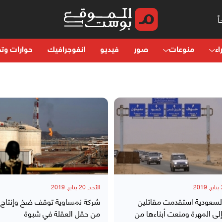
اء
منوعات
صور
فيديو
انفوجرافيك
حوارات وتح
الأحد, 20 يناير, 2019
السعودية استقدمت مقاتلين
شركة نمساوية توقف ضخ وإنتاج 
لى المهرة ومنعت أبناءها من
من حقل العقلة في شبوة