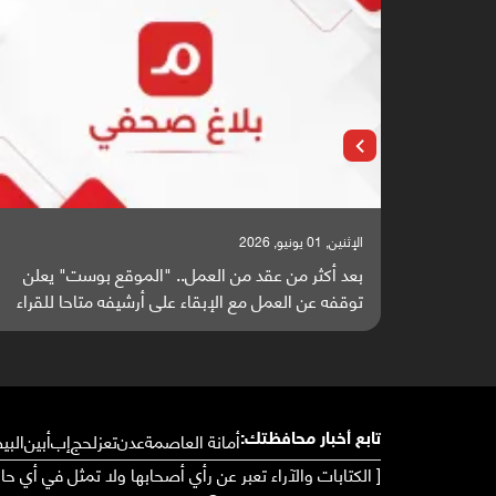
الإثنين, 25 مايو, 2026
الموقع بوست" يعلن
باحثون من اليمن يدخلون سباق أبحاث ألزه
أرشيفه متاحا للقراء
واعدة منشورة عالميا (ترجمة)
أمانة العاصمة
عدن
تعز
لحج
إب
أبين
البي
تابع أخبار محافظتك:
[ الكتابات والآراء تعبر عن رأي أصحابها ولا تمثل في أي ح