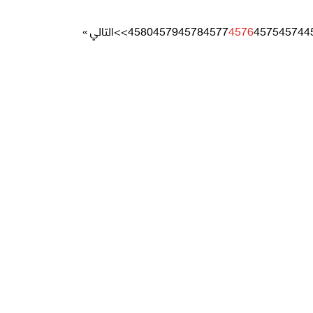
4
4574
4575
4576
4577
4578
4579
4580
>>
التالي »