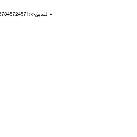
« السابق
<<
4571
4572
573