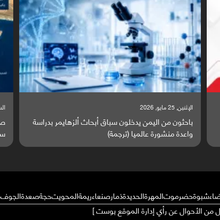
السبت, 23 مايو, 2026
 اليمن يدخلون سباق أبحاث ألزهايمر بدراسة
صراع دولي يتصاعد قر
رة عالميا (ترجمة)
ساحة مواجهة عالمية 
ضاء
شبوة
حضرموت
المهرة
الحديدة
ذمار
صنعاء
ريمة
المحويت
حجة
صعدة
الجوف
م
ال من الأحوال عن رأي إدارة الموقع بوست ]