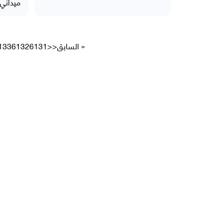
ميداني)
« السابق
<<
6131
6132
133