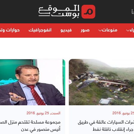
اء
منوعات
صور
فيديو
انفوجرافيك
حوارات وتح
السبت, 25 يونيو, 2016
رات السيارات عالقة في طريق
مجموعة مسلحة تقتحم منزل الص
جراء إنقلاب ناقلة نفط
أنيس منصور في عدن