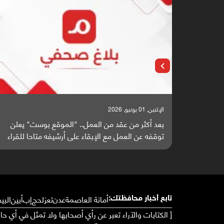
الإثنين, 01 يونيو, 2026
الإثنين, 25 مايو, 2026
بعد أكثر من عقد من العمل.. "الموقع بوست" يعلن
باحثون من
توقفه عن العمل مع الإبقاء على أرشيفه متاحا للقراء
واعدة منشو
أمانة العاصمة
عدن
تعز
لحج
إب
أبين
البي
تابع أخبار محافظتك:
[ الكتابات والآراء تعبر عن رأي أصحابها ولا تمثل في أي ح