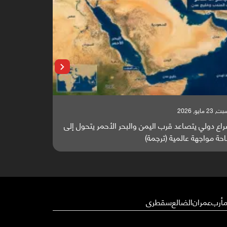
السبت, 23 مايو, 2026
ب اليمن والبحر الأحمر يتحول إلى
تقرير أوروبي: باب المندب واليم
(ترجمة)
والطاقة العالمية (ترجمة)
أرب
عمران
الضالع
سقطرى