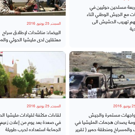
ربعة مسلحين حوثيين في
ت مع الجيش الوطني اثناء
هم تهريب الحشيش الى
السبت, 25 يونيو, 2016
ية
البيضاء: مناشدات لإطلاق سراح
معتقلين لدى مليشيا الحوثي والم
السبت, 25 يونيو, 2016
مواجهات مستمرة والجيش
لقاءات مكثفة لقيادات مليشيا الح
ومة يصدان هجمات المليشيا في
في صعدة بعد يوم من إعلان زعيم
والمسراخ ومنطقة حمير ( تقرير
الجماعة استعداده لحرب طويلة