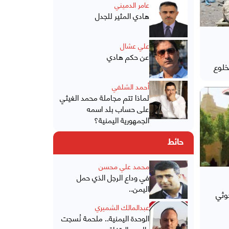
عامر الدميني
هادي المثير للجدل
علي عشال
عن حكم هادي
خلوع
أحمد الشلفي
لماذا تتم مجاملة محمد الغيثي
على حساب بلد اسمه
الجمهورية اليمنية؟
حائط
محمد علي محسن
في وداع الرجل الذي حمل
اليمن..
وثي
عبدالمالك الشميري
الوحدة اليمنية.. ملحمة نُسجت
بالدم والاتفاق