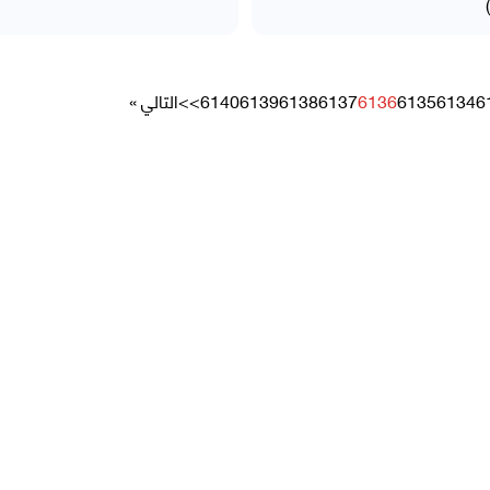
6
6134
6135
6136
6137
6138
6139
6140
>>
التالي »