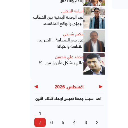
أسامة البركاني
عيد الوحدة اليمنية بين الخطاب
الرمزي والواقع المنقسم..
حكيم شريحي
في يوم الصحافة .. الحبر بين
القداسة والخيانة
محمد علي محسن
عالم يتشكل فأين العرب ؟!
▶
◀
اغسطس, 2026
احد
سبت
جمعة
خميس
اربعاء
ثلاثاء
اثنين
1
7
6
5
4
3
2