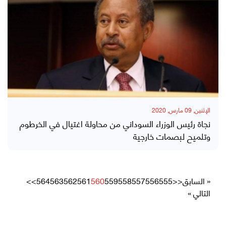
الإثنين, 09 مارس, 2020
نجاة رئيس الوزراء السوداني من محاولة اغتيال في الخرطوم
وتلميح لبصمات خارجية
« السابق
<<
555
556
557
558
559
560
561
562
563
564
>>
التالي »