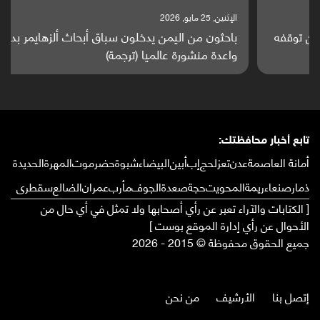
الإثنين, 25 مايو, 2026
باحثون من اليمن يدخلون سباق أبحاث ألزهايمر بدراسة
واعدة منشورة عالميا (ترجمة)
تابع أخبار محافظتك:
أمانة العاصمة
عدن
تعز
لحج
إب
أبين
البيضاء
شبوة
حضرموت
المهرة
الحديدة
ذمار
صنعاء
ريمة
المحويت
حجة
صعدة
الجوف
مأرب
عمران
الضالع
سقطرى
[ الكتابات والآراء تعبر عن رأي أصحابها ولا تمثل في أي حال من
الأحوال عن رأي إدارة الموقع بوست ]
جميع الحقوق محفوظة © 2015 - 2026
إتصل بنا
الأرشيف
من نحن