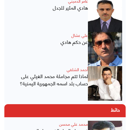
عامر الدميني
هادي المثير للجدل
علي عشال
عن حكم هادي
أحمد الشلفي
لماذا تتم مجاملة محمد الغيثي على
حساب بلد اسمه الجمهورية اليمنية؟
حائط
محمد علي محسن