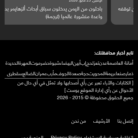
باحثون من اليمن يدخلون سباق أبحاث ألزهايمر بدراسة
واعدة منشورة عالميا (ترجمة)
تابع أخبار محافظتك:
أمانة العاصمة
عدن
تعز
لحج
إب
أبين
البيضاء
شبوة
حضرموت
المهرة
الحديدة
ذمار
صنعاء
ريمة
المحويت
حجة
صعدة
الجوف
مأرب
عمران
الضالع
سقطرى
[ الكتابات والآراء تعبر عن رأي أصحابها ولا تمثل في أي حال من
الأحوال عن رأي إدارة الموقع بوست ]
جميع الحقوق محفوظة © 2015 - 2026
إتصل بنا
الأرشيف
من نحن
إتفاقية وسياسة الإستخدام Privacy Policy
المنصة برس