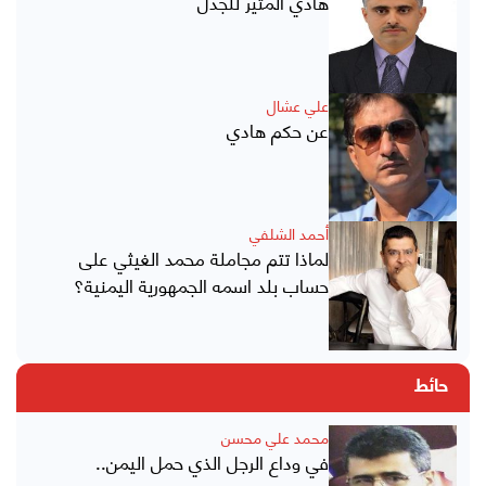
هادي المثير للجدل
علي عشال
عن حكم هادي
أحمد الشلفي
لماذا تتم مجاملة محمد الغيثي على
حساب بلد اسمه الجمهورية اليمنية؟
حائط
محمد علي محسن
في وداع الرجل الذي حمل اليمن..