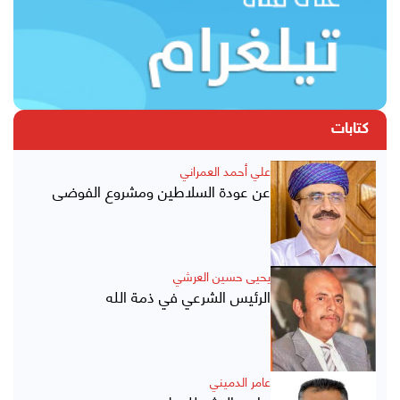
كتابات
علي أحمد العمراني
عن عودة السلاطين ومشروع الفوضى
يحيى حسين العرشي
الرئيس الشرعي في ذمة الله
عامر الدميني