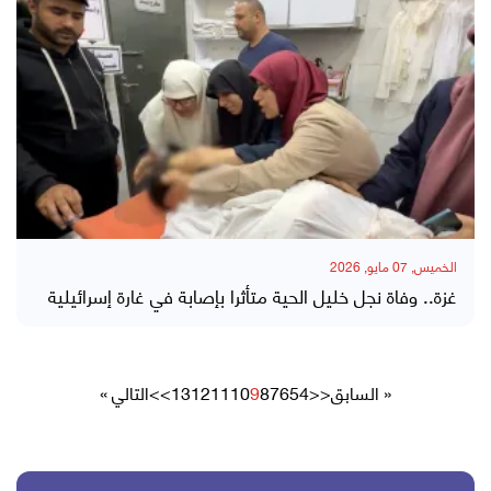
الخميس, 07 مايو, 2026
غزة.. وفاة نجل خليل الحية متأثرا بإصابة في غارة إسرائيلية
« السابق
<<
4
5
6
7
8
9
10
11
12
13
>>
التالي »