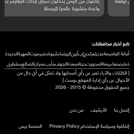
باحثون من اليمن يدخلون سباق أبحاث ألزهايمر بدراسة
واعدة منشورة عالميا (ترجمة)
تابع أخبار محافظتك:
أمانة العاصمة
عدن
تعز
لحج
إب
أبين
البيضاء
شبوة
حضرموت
المهرة
الحديدة
ذمار
صنعاء
ريمة
المحويت
حجة
صعدة
الجوف
مأرب
عمران
الضالع
سقطرى
[ الكتابات والآراء تعبر عن رأي أصحابها ولا تمثل في أي حال من
الأحوال عن رأي إدارة الموقع بوست ]
جميع الحقوق محفوظة © 2015 - 2026
إتصل بنا
الأرشيف
من نحن
إتفاقية وسياسة الإستخدام Privacy Policy
المنصة برس