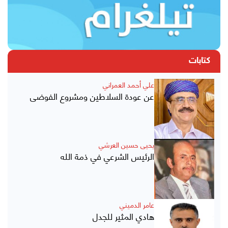
كتابات
علي أحمد العمراني
عن عودة السلاطين ومشروع الفوضى
يحيى حسين العرشي
الرئيس الشرعي في ذمة الله
عامر الدميني
هادي المثير للجدل