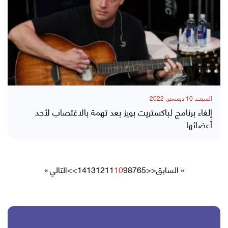
السبت, 10 ديسمبر, 2022
إلغاء برنامج لباكستريت بويز بعد تهمة بالاغتصاب لأحد
أعضائها
« السابق
<<
5
6
7
8
9
10
11
12
13
14
>>
التالي »