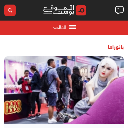
القائمة
بانوراما