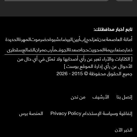
تابع أخبار محافظتك:
أمانة العاصمة
عدن
تعز
لحج
إب
أبين
البيضاء
شبوة
حضرموت
المهرة
الحديدة
ذمار
صنعاء
ريمة
المحويت
حجة
صعدة
الجوف
مأرب
عمران
الضالع
سقطرى
[ الكتابات والآراء تعبر عن رأي أصحابها ولا تمثل في أي حال من
الأحوال عن رأي إدارة الموقع بوست ]
جميع الحقوق محفوظة © 2015 - 2026
إتصل بنا
الأرشيف
من نحن
إتفاقية وسياسة الإستخدام Privacy Policy
المنصة برس
الخبر الآن