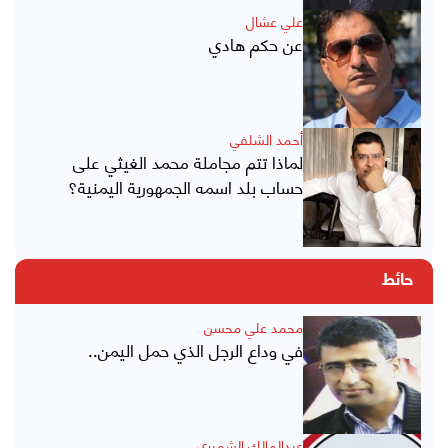
علي عشال
عن حكم هادي
أحمد الشلفي
لماذا تتم مجاملة محمد الغيثي على
حساب بلد اسمه الجمهورية اليمنية؟
حائط
محمد علي محسن
في وداع الرجل الذي حمل اليمن..
عبدالمالك الشميري