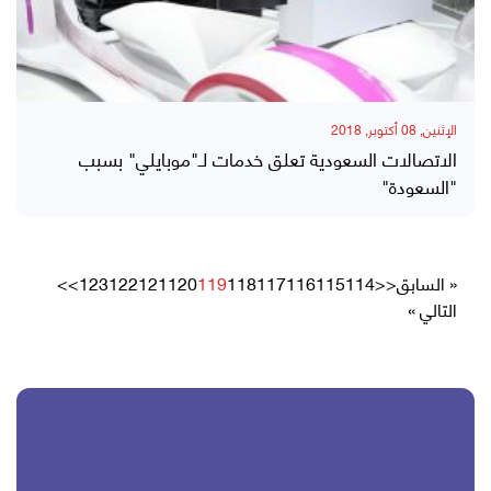
الإثنين, 08 أكتوبر, 2018
الاتصالات السعودية تعلق خدمات لـ"موبايلي" بسبب
"السعودة"
« السابق
<<
114
115
116
117
118
119
120
121
122
123
>>
التالي »