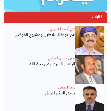
كتابات
علي أحمد العمراني
عن عودة السلاطين ومشروع الفوضى
يحيى حسين العرشي
الرئيس الشرعي في ذمة الله
عامر الدميني
هادي المثير للجدل