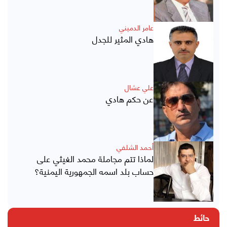
عامر الدميني
هادي المثير للجدل
علي عشال
عن حكم هادي
أحمد الشلفي
لماذا تتم مجاملة محمد الغيثي على
حساب بلد اسمه الجمهورية اليمنية؟
حائط