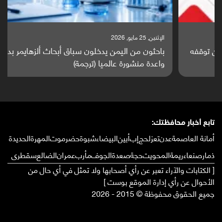
الإثنين, 25 مايو, 2026
باحثون من اليمن يدخلون سباق أبحاث ألزهايمر بدراسة
واعدة منشورة عالميا (ترجمة)
تابع أخبار محافظتك:
أمانة العاصمة
عدن
تعز
لحج
إب
أبين
البيضاء
شبوة
حضرموت
المهرة
الحديدة
ذمار
صنعاء
ريمة
المحويت
حجة
صعدة
الجوف
مأرب
عمران
الضالع
سقطرى
[ الكتابات والآراء تعبر عن رأي أصحابها ولا تمثل في أي حال من
الأحوال عن رأي إدارة الموقع بوست ]
جميع الحقوق محفوظة © 2015 - 2026