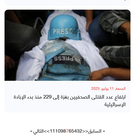
الجمعة, 11 يوليو, 2025
ارتفاع عدد القتلى الصحفيين بغزة إلى 229 منذ بدء الإبادة
الإسرائيلية
« السابق
<<
2
3
4
5
6
7
8
9
10
11
>>
التالي »