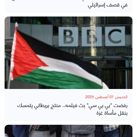
في قصف إسرائيلي
الخميس, 07 أغسطس, 2025
رفضت "بي بي سي" بث فيلمه.. منتج بريطاني يتمسك
بنقل مأساة غزة