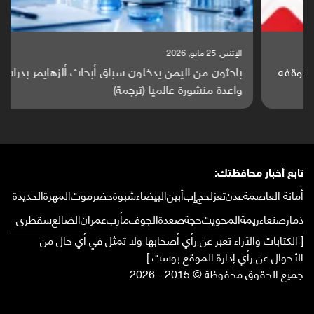
الإثنين, 25 مايو, 2026
باحثون من اليمن يدخلون سباق أبحاث ألزهايمر بدراسة
واعدة منشورة عالميا (ترجمة)
تابع أخبار محافظتك:
أمانة العاصمة
عدن
تعز
لحج
إب
أبين
البيضاء
شبوة
حضرموت
المهرة
الحديدة
ذمار
صنعاء
ريمة
المحويت
حجة
صعدة
الجوف
مأرب
عمران
الضالع
سقطرى
[ الكتابات والآراء تعبر عن رأي أصحابها ولا تمثل في أي حال من
الأحوال عن رأي إدارة الموقع بوست ]
جميع الحقوق محفوظة © 2015 - 2026