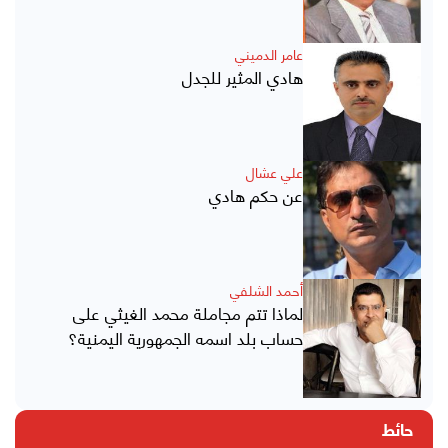
عامر الدميني
هادي المثير للجدل
علي عشال
عن حكم هادي
أحمد الشلفي
لماذا تتم مجاملة محمد الغيثي على
حساب بلد اسمه الجمهورية اليمنية؟
حائط