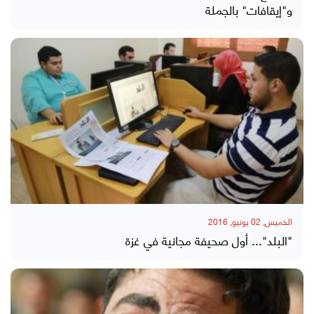
و"إيقافات" بالجملة
الخميس, 02 يونيو, 2016
"البلد"... أول صحيفة مجانية في غزة