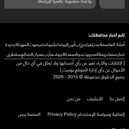
واعدة منشورة عالميا (ترجمة)
تابع أخبار محافظتك:
أمانة العاصمة
عدن
تعز
لحج
إب
أبين
البيضاء
شبوة
حضرموت
المهرة
الحديدة
ذمار
صنعاء
ريمة
المحويت
حجة
صعدة
الجوف
مأرب
عمران
الضالع
سقطرى
[ الكتابات والآراء تعبر عن رأي أصحابها ولا تمثل في أي حال من
الأحوال عن رأي إدارة الموقع بوست ]
جميع الحقوق محفوظة © 2015 - 2026
إتصل بنا
الأرشيف
من نحن
إتفاقية وسياسة الإستخدام Privacy Policy
المنصة برس