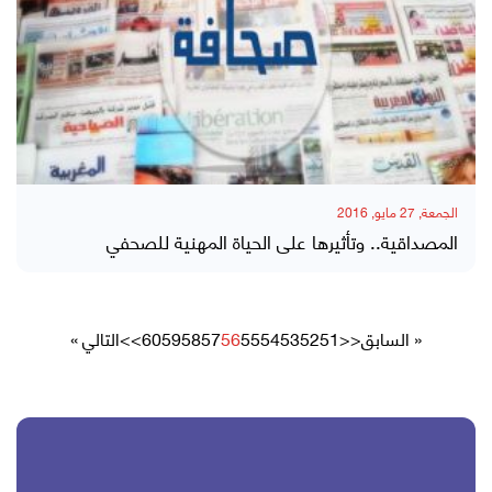
الجمعة, 27 مايو, 2016
المصداقية.. وتأثيرها على الحياة المهنية للصحفي
« السابق
<<
51
52
53
54
55
56
57
58
59
60
>>
التالي »