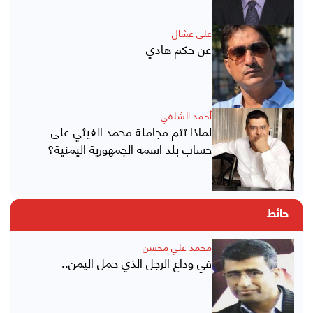
علي عشال
عن حكم هادي
أحمد الشلفي
لماذا تتم مجاملة محمد الغيثي على
حساب بلد اسمه الجمهورية اليمنية؟
حائط
محمد علي محسن
في وداع الرجل الذي حمل اليمن..