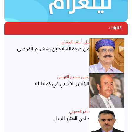
كتابات
علي أحمد العمراني
عن عودة السلاطين ومشروع الفوضى
يحيى حسين العرشي
الرئيس الشرعي في ذمة الله
عامر الدميني
هادي المثير للجدل