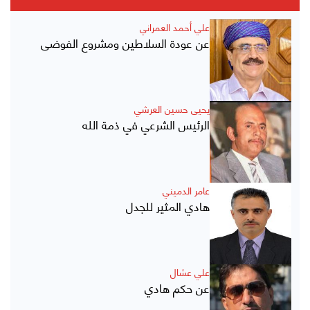
علي أحمد العمراني
عن عودة السلاطين ومشروع الفوضى
يحيى حسين العرشي
الرئيس الشرعي في ذمة الله
عامر الدميني
هادي المثير للجدل
علي عشال
عن حكم هادي