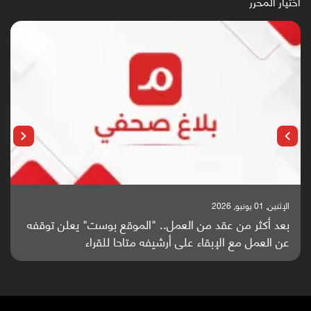
اختيار المحرر
الإثنين, 25 مايو, 2026
باحثون من اليمن يدخلون سباق أبحاث ألزهايمر بدراسة
واعدة منشورة عالميا (ترجمة)