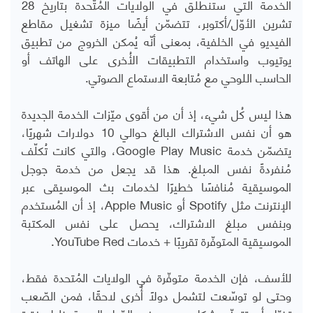
الخدمة التي ستنطلق في الولايات المُتّحدة بتاريخ 28
تشرين الأوّل/أكتوبر، تتضمّن أيضًا ميزة تشغيل مقاطع
الفيديو في الخلفية، بمعنى أنّه يُمكن الخروج من تطبيق
يوتيوب واستخدام التطبيقات الأُخرى على الهاتف أو
الحاسب اللوحي مع مُتابعة الاستماع الصوتي.
هذا ليس كُل شيء، إذ أن من أقوى ميّزات الخدمة الجديدة
هو أن نفس الاشتراك البالغ حوالي 10 دولارات شهريًا،
يتضمّن خدمة
Google Play Music
، والتي كانت تُكلّف
مُنفردةً نفس المبلغ. هذا قد يجعل من خدمة جوجل
الموسيقية مُنافسًا خطيرًا لخدمات بث الموسيقى عبر
الإنترنت مثل
Spotify
أو
Apple Music
، إذ أن المُستخدم
وبنفس مبلغ الاشتراك، يحصل على نفس المكتبة
الموسيقية المتوفّرة تقريبًا + خدمات
YouTube Red
.
للأسف، فإن الخدمة متوفّرة في الولايات المُتحدة فقط،
وحتى لو توسّعت لتشمل دولًا أُخرى لاحقًا، فمن الصّعب
تخيّل أن تتوفّر بشكل رسمي في الدّول العربية خلال فترة