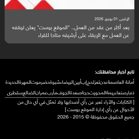
الإثنين, 25 مايو, 2026
باحثون من اليمن يدخلون سباق أبحاث ألزهايمر بدراسة
واعدة منشورة عالميا (ترجمة)
تابع أخبار محافظتك:
أمانة العاصمة
عدن
تعز
لحج
إب
أبين
البيضاء
شبوة
حضرموت
المهرة
الحديدة
ذمار
صنعاء
ريمة
المحويت
حجة
صعدة
الجوف
مأرب
عمران
الضالع
سقطرى
[ الكتابات والآراء تعبر عن رأي أصحابها ولا تمثل في أي حال من
الأحوال عن رأي إدارة الموقع بوست ]
جميع الحقوق محفوظة © 2015 - 2026