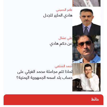
عامر الدميني
هادي المثير للجدل
علي عشال
عن حكم هادي
أحمد الشلفي
لماذا تتم مجاملة محمد الغيثي على
حساب بلد اسمه الجمهورية اليمنية؟
حائط