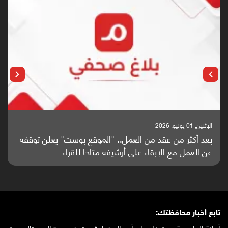
الإثنين, 25 مايو, 2026
باحثون من اليمن يدخلون سباق أبحاث ألزهايمر بدراسة
واعدة منشورة عالميا (ترجمة)
تابع أخبار محافظتك: