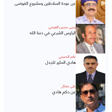
عن عودة السلاطين ومشروع الفوضى
يحيى حسين العرشي
الرئيس الشرعي في ذمة الله
عامر الدميني
هادي المثير للجدل
علي عشال
عن حكم هادي