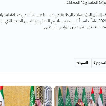
راكة المتساوية" المطلقة.
ة، إلا أن المؤسسات الوطنية في كلا البلدين بدأت في صياغة استرات
تتسم بـ "الاستقلالية الهجومية"، مما يجعل عام 2026 عاماً حاسماً في تحديد ملامح النظام الإقليمي الجديد ال
قد لمناطق النفوذ بين الرياض وأبوظبي.
لسعودية
السودان