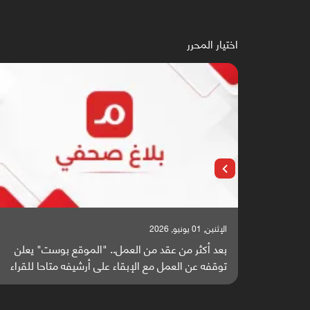
اختيار المحرر
الإثنين, 25 مايو, 2026
" يعلن
باحثون من اليمن يدخلون سباق أبحاث ألزهايمر بدراسة
 للقراء
واعدة منشورة عالميا (ترجمة)