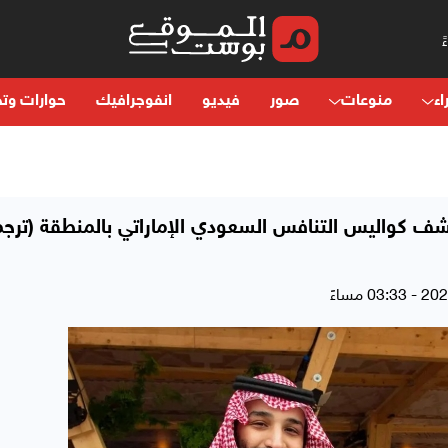
اء
منوعات
صور
فيديو
انفوجرافيك
حوارات وتح
شف كواليس التنافس السعودي الإماراتي بالمنطقة (ترجم