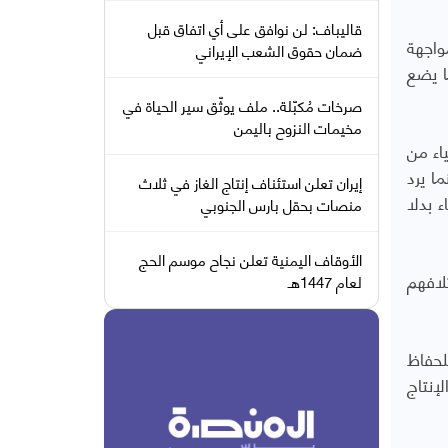
قاليباف: لن نوافق على أي اتفاق قبل
واجهة
ضمان حقوق الشعب الإيراني
ا يضع
صرخات مُكبّلة.. ملف يوثّق سير الحياة في
مخيمات النزوح باليمن
اء من
ا يرد
إيران تعلن استئناف إنتاج الغاز في ثلاث
 بدلا
منصات بحقل بارس الجنوبي
الأوقاف اليمنية تعلن نجاح موسم الحج
لافهم
لعام 1447هـ
لحفاظ
ة الإنتاج