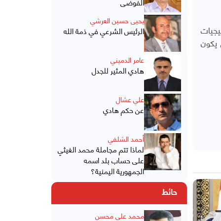
الفوضى
يحيى حسين العرشي
يجيات
الرئيس الشرعي في ذمة الله
ذي لن يكون
عامر الدميني
هادي المثير للجدل
علي عشال
عن حكم هادي
أحمد الشلفي
لماذا تتم مجاملة محمد الغيثي
على حساب بلد اسمه
الجمهورية اليمنية؟
حائط
محمد علي محسن