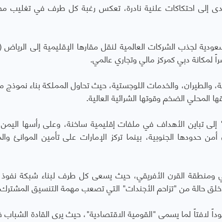
أدى إلى احتكاكات علنية نادرة، تعكس رغبة كل طرف في تغليب م
دية لجذب الشركات العالمية لنقل مقارها الإقليمية إلى الرياض (ب
راً لمكانة دبي كمركز مالي وتجاري عالمي.
، والطيران، والخدمات اللوجستية، حيث تحاول المملكة بناء نموذج 
ا المحلي الضخم وقوتها الشرائية العالية
.
لى تباين الأهداف في ملفات إقليمية ساخنة، وعلى رأسها اليمن
من حدودها الجنوبية، بينما تركز الإمارات على تأمين الموانئ وال
ني ومنطقة القرن الأفريقي، حيث يسعى كل طرف لبناء شبكة نفوذ
ا خلق حالة من "تزاحم الأجندات" التي تصعب مهمة التنسيق المشترك
ً لافتاً لما يسمى "القومية الاقتصادية"، حيث يرى القادة الشباب ف