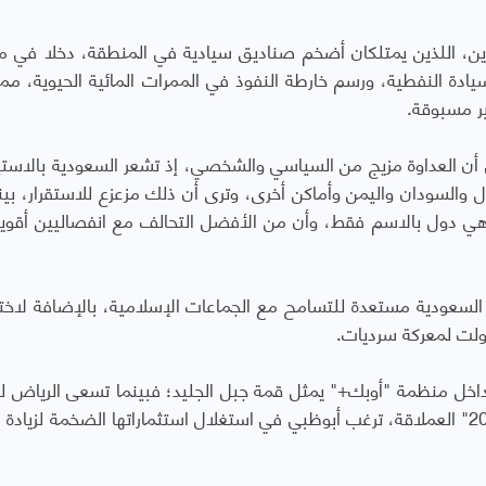
ن، اللذين يمتلكان أضخم صناديق سيادية في المنطقة، دخلا في م
يادة النفطية، ورسم خارطة النفوذ في الممرات المائية الحيوية، مم
ير مسبوقة
.
ى أن العداوة مزيج من السياسي والشخصي، إذ تشعر السعودية بالاستي
 والسودان واليمن وأماكن أخرى، وترى أن ذلك مزعزع للاستقرار، بينم
 هي دول بالاسم فقط، وأن من الأفضل التحالف مع انفصاليين أقوياء
ا السعودية مستعدة للتسامح مع الجماعات الإسلامية، بالإضافة لاخت
حولت لمعركة سرديات.
داخل منظمة "أوبك+" يمثل قمة جبل الجليد؛ فبينما تسعى الرياض ل
على أسعار النفط مرتفعة لتمويل مشاريع "رؤية 2030" العملاقة، ترغب أبوظبي في استغلال استثماراتها الضخمة لزياد