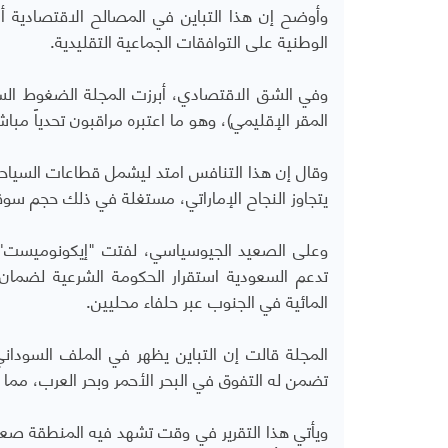
وأوضح إن هذا التباين في المصالح الاقتصادية 
الوطنية على التوافقات الجماعية التقليدية
.
وفي الشق الاقتصادي، أبرزت المجلة الضغوط السعو
المقر الإقليمي)، وهو ما اعتبره مراقبون تحدياً مباش
وقال إن هذا التنافس امتد ليشمل قطاعات السياحة
يتجاوز النجاح الإماراتي، مستغلة في ذلك حجم سوقه
وعلى الصعيد الجيوسياسي، لفتت "إيكونوميست" إ
تدعم السعودية استقرار الحكومة الشرعية لضمان أ
المائية في الجنوب عبر حلفاء محليين.
المجلة قالت إن التباين يظهر في الملف السودا
تضمن له التفوق في البحر الأحمر وبحر العرب، مم
ويأتي هذا التقرير في وقت تشهد فيه المنطقة صعودا