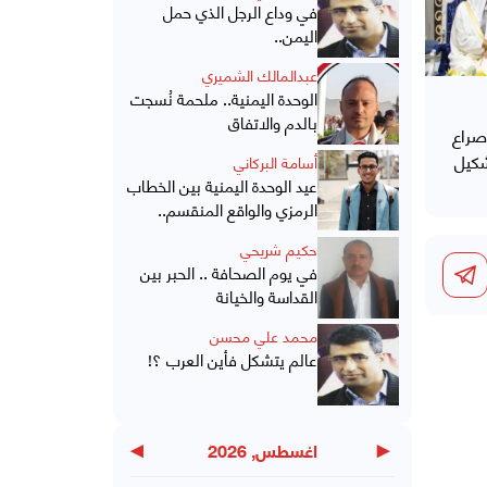
في وداع الرجل الذي حمل
اليمن..
عبدالمالك الشميري
الوحدة اليمنية.. ملحمة نُسجت
بالدم والاتفاق
صراع
شكيل
أسامة البركاني
عيد الوحدة اليمنية بين الخطاب
الرمزي والواقع المنقسم..
حكيم شريحي
في يوم الصحافة .. الحبر بين
القداسة والخيانة
محمد علي محسن
عالم يتشكل فأين العرب ؟!
▶
◀
اغسطس, 2026