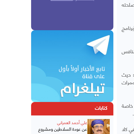
صلحته
رنامج
منافس
؛ حيث
ممرات
 خاصة
كتابات
.
علي أحمد العمراني
ي كلا
عن عودة السلاطين ومشروع