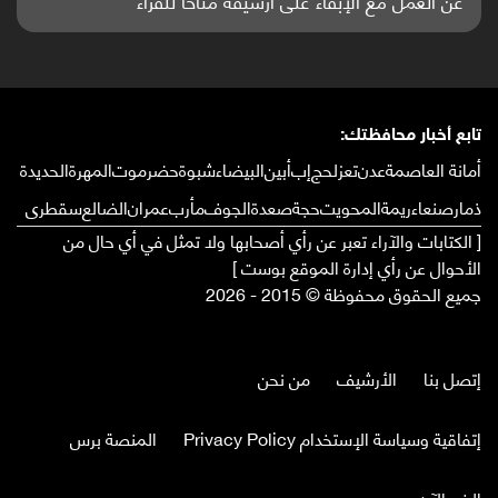
تابع أخبار محافظتك:
أمانة العاصمة
عدن
تعز
لحج
إب
أبين
البيضاء
شبوة
حضرموت
المهرة
الحديدة
ذمار
صنعاء
ريمة
المحويت
حجة
صعدة
الجوف
مأرب
عمران
الضالع
سقطرى
[ الكتابات والآراء تعبر عن رأي أصحابها ولا تمثل في أي حال من
الأحوال عن رأي إدارة الموقع بوست ]
جميع الحقوق محفوظة © 2015 - 2026
إتصل بنا
الأرشيف
من نحن
إتفاقية وسياسة الإستخدام Privacy Policy
المنصة برس
الخبر الآن