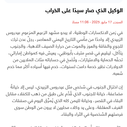
الوكيل الذي صار سيدًا على الخراب
السبت, 17 مايو, 2025 - 11:06 مساءً
في زمن الانكسارات الوطنية، لا يبدو مشهد الزعيم المزعوم عيدروس
الزبيدي إلا واحدًا من مآسي التاريخ اليمني المعاصر، رجلٌ عدن ترك
للجوع والفاقة والعوز والموت من حرارة الصيف اللاهبة، والجنوب
يتآكل، ليقيم في قصرٍ مترف بأبوظبي، يعيش فيه كمواطن إماراتي،
تحفّه الحماية والامتيازات، وتُضَخ في حساباته مئات الملايين من
الدولارات نظير خدمة دامت لسنوات، خدم فيها أسياده أكثر مما خدم
شعبه.
إن اختزال الجنوب في شخصٍ مثل عيدروس الزبيدي، ليس إلا خيانةً
مضاعفة، خيانة للجنوب الذي قُدِّم على طبق من ذهب للكفلاء مقابل
البقاء في القصر، وخيانة لليمن كله الذي يُمزَّق اليوم في صفقات
الغرف المغلقة، وعلى يد وكلاء محليين لا يرون من الوطن سوى
فرصتهم الشخصية في الثراء والبقاء.