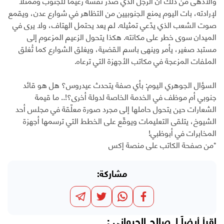
والأدهى من ذلك أن الرجل الذي صدّر نفسه زعيمًا للجنوب وممثلًا
لإرادته، بات اليوم يمنع الجنوبيين من التظاهر في شوارع عدن، ويقمع
صوت الشعب الذي يدّعي تمثيله. لم يعد يحتمل الهتاف، ولا يرى في
الميدان سوى خطر على مكانته. هكذا يتحول الزعيم المزعوم إلى
مستبد صغير، يأمر وينهى باسم القضية، ويغلق الشوارع كما تُغلق
الملفات المزعجة في مكاتب الأجهزة التي ترعاه.
السؤال الجوهري اليوم: بأي صفة يتحدث عيدروس؟ هل هو قائد
جنوبي أم موظف في الخدمة الخاصة لدولة أخرى؟!.. ما قيمة
الشعارات حين يتحول حاملها إلى مجرد صورة معلّقة في مجلس أحد
الشيوخ، يتلقى التعليمات ويوقّع على الخطط التي ترسمها أجهزة
المخابرات في أبوظبي!
*من صفحة الكاتب على منصة إكس
مشاركة:
اقرأ أيضاً لـ
صالح الجبواني
: