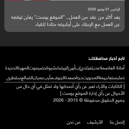
الإثنين, 01 يونيو, 2026
بعد أكثر من عقد من العمل.. "الموقع بوست" يعلن توقفه
عن العمل مع الإبقاء على أرشيفه متاحا للقراء
تابع أخبار محافظتك:
أمانة العاصمة
عدن
تعز
لحج
إب
أبين
البيضاء
شبوة
حضرموت
المهرة
الحديدة
ذمار
صنعاء
ريمة
المحويت
حجة
صعدة
الجوف
مأرب
عمران
الضالع
سقطرى
[ الكتابات والآراء تعبر عن رأي أصحابها ولا تمثل في أي حال من
الأحوال عن رأي إدارة الموقع بوست ]
جميع الحقوق محفوظة © 2015 - 2026
إتصل بنا
الأرشيف
من نحن