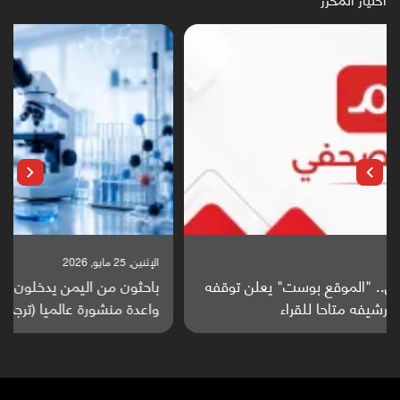
الإثنين, 25 مايو, 2026
باحثون من اليمن يدخلون سباق أبحاث ألزهايمر بدراسة
واعدة منشورة عالميا (ترجمة)