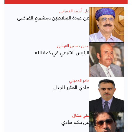
علي أحمد العمراني
عن عودة السلاطين ومشروع الفوضى
يحيى حسين العرشي
الرئيس الشرعي في ذمة الله
عامر الدميني
هادي المثير للجدل
علي عشال
عن حكم هادي