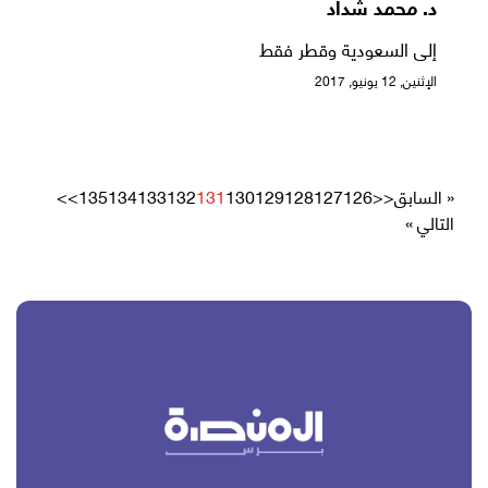
د. محمد شداد
إلى السعودية وقطر فقط
الإثنين, 12 يونيو, 2017
« السابق
<<
126
127
128
129
130
131
132
133
134
135
>>
التالي »