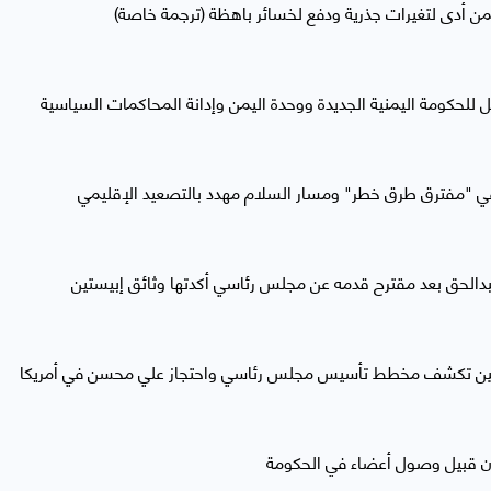
من أدى لتغيرات جذرية ودفع لخسائر باهظة (ترجمة خاصة)
 للحكومة اليمنية الجديدة ووحدة اليمن وإدانة المحاكمات السياسية
في "مفترق طرق خطر" ومسار السلام مهدد بالتصعيد الإقليمي
لحق بعد مقترح قدمه عن مجلس رئاسي أكدتها وثائق إبيستين
تين تكشف مخطط تأسيس مجلس رئاسي واحتجاز علي محسن في أمريكا
ن قبيل وصول أعضاء في الحكومة