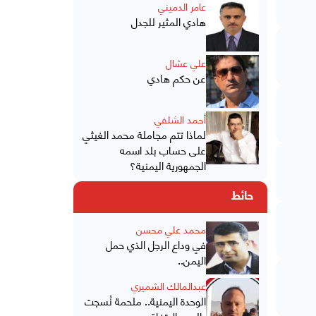
عامر الدميني
هادي المثير للجدل
علي عشال
عن حكم هادي
أحمد الشلفي
لماذا تتم مجاملة محمد الغيثي
على حساب بلد اسمه
الجمهورية اليمنية؟
حائط
محمد علي محسن
في وداع الرجل الذي حمل
اليمن..
عبدالمالك الشميري
الوحدة اليمنية.. ملحمة نُسجت
بالدم والاتفاق