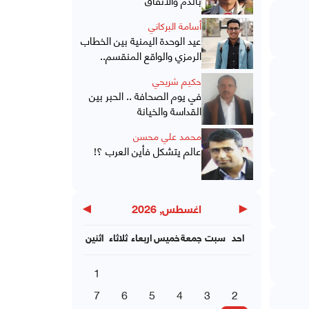
أسامة البركاني
عيد الوحدة اليمنية بين الخطاب
الرمزي والواقع المنقسم..
حكيم شريحي
في يوم الصحافة .. الحبر بين
القداسة والخيانة
محمد علي محسن
عالم يتشكل فأين العرب ؟!
▶
◀
اغسطس, 2026
احد
سبت
جمعة
خميس
اربعاء
ثلاثاء
اثنين
1
7
6
5
4
3
2