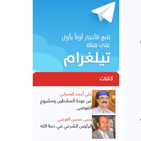
كتابات
علي أحمد العمراني
عن عودة السلاطين ومشروع
الفوضى
يحيى حسين العرشي
الرئيس الشرعي في ذمة الله