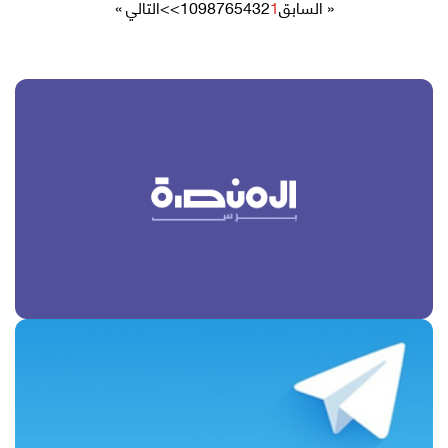
« السابق
1
2
3
4
5
6
7
8
9
10
>>
التالي »