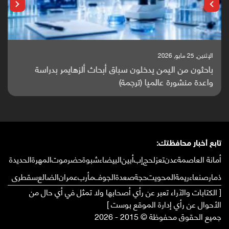
الإثنين, 25 مايو, 2026
باحثون من اليمن يدخلون سباق أبحاث ألزهايمر بدراسة
واعدة منشورة عالميا (ترجمة)
تابع أخبار محافظتك:
أمانة العاصمة
عدن
تعز
لحج
إب
أبين
البيضاء
شبوة
حضرموت
المهرة
الحديدة
ذمار
صنعاء
ريمة
المحويت
حجة
صعدة
الجوف
مأرب
عمران
الضالع
سقطرى
[ الكتابات والآراء تعبر عن رأي أصحابها ولا تمثل في أي حال من
الأحوال عن رأي إدارة الموقع بوست ]
جميع الحقوق محفوظة © 2015 - 2026