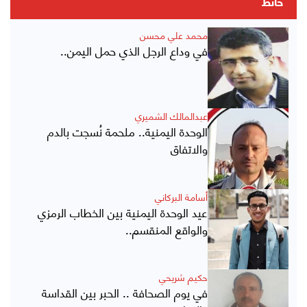
حائط
محمد علي محسن
في وداع الرجل الذي حمل اليمن..
عبدالمالك الشميري
الوحدة اليمنية.. ملحمة نُسجت بالدم
والاتفاق
أسامة البركاني
عيد الوحدة اليمنية بين الخطاب الرمزي
والواقع المنقسم..
حكيم شريحي
في يوم الصحافة .. الحبر بين القداسة