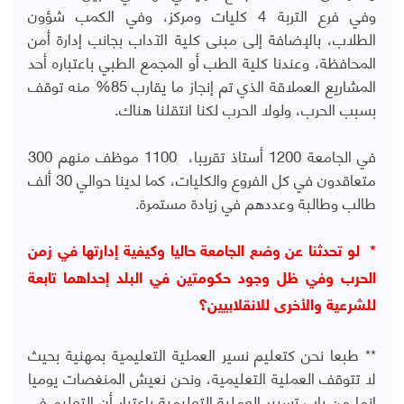
وفي فرع التربة 4 كليات ومركز، وفي الكمب شؤون
الطلاب، بالإضافة إلى مبنى كلية الآداب بجانب إدارة أمن
المحافظة، وعندنا كلية الطب أو المجمع الطبي باعتباره أحد
المشاريع العملاقة الذي تم إنجاز ما يقارب 85% منه توقف
بسبب الحرب، ولولا الحرب لكنا انتقلنا هناك.
في الجامعة 1200 أستاذ تقريبا، 1100 موظف منهم 300
متعاقدون في كل الفروع والكليات، كما لدينا حوالي 30 ألف
طالب وطالبة وعددهم في زيادة مستمرة.
* لو تحدثنا عن وضع الجامعة حاليا وكيفية إدارتها في زمن
الحرب وفي ظل وجود حكومتين في البلد إحداهما تابعة
للشرعية والأخرى للانقلابيين؟
** طبعا نحن كتعليم نسير العملية التعليمية بمهنية بحيث
لا تتوقف العملية التعليمية، ونحن نعيش المنغصات يوميا
إنما من باب تسيير العملية التعليمية باعتبار أن التعليم في