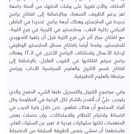
أكملناه، والآن تقريبا على وشك الانتهاء من أتمتة جامعة
تعز برغم الظروف الصعبة، وبالإضافة إلى افتتاح برامج
جديدة في الماجستير وهناك أربعة برامج تحديدا في الباطن
الجراحي بكلية الطب، وماجستير في التربية في فرع التربة،
مع افتتاح مركز آخر في فرع التربة قبل أن يلغوا التمهيدي
للماجستير، وقمنا أيضا بافتتاح مساق الماجستير الوظيفي
لإدارة الأعمال واستئناف البرامج الأخرى في الــ
IT
وهناك
برامج سيتم افتتاحها في القريب العاجل، بالإضافة إلى
افتتاح قسم التاريخ والعلوم السياسية للآداب وبرامج
مرتبطة بالعلوم التطبيقية.
وفي موضوع القبول والتسجيل طبعا الشيء المفرح والذي
يتوجب عليَّ أن أتقدم بالشكر لكل الإخوة في المقاومة وكل
أفراد المجتمع أن هناك تفاهم.. نحن خلال فترة الحرب في
انضباط واحترام للنظام وللامتحانات، وإن حصلت بعض
المنغصات لكنها سلوكيات فردية لا تعبر عن السلوك العام،
فاستطعنا أن نمشي بنفس الطريقة السابقة من الانضباط