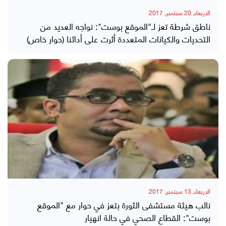
الاربعاء, 20 سبتمبر, 2017
ناطق شرطة تعز لـ"الموقع بوست": نواجه العديد من
التحديات والكيانات المتعددة أثرت على أدائنا (حوار خاص)
الاربعاء, 13 سبتمبر, 2017
نائب هيئة مستشفى الثورة بتعز في حوار مع "الموقع
بوست": القطاع الصحي في حالة انهيار