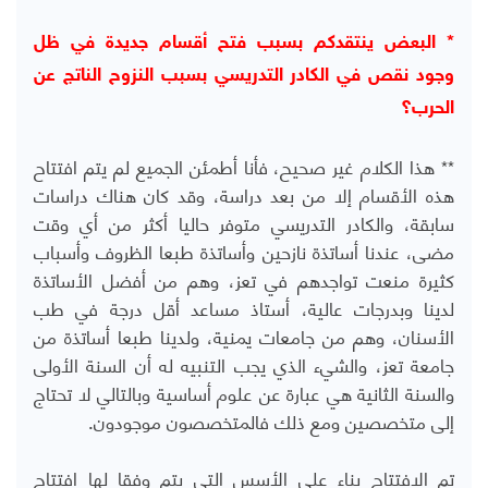
* البعض ينتقدكم بسبب فتح أقسام جديدة في ظل
وجود نقص في الكادر التدريسي بسبب النزوح الناتج عن
الحرب؟
** هذا الكلام غير صحيح، فأنا أطمئن الجميع لم يتم افتتاح
هذه الأقسام إلا من بعد دراسة، وقد كان هناك دراسات
سابقة، والكادر التدريسي متوفر حاليا أكثر من أي وقت
مضى، عندنا أساتذة نازحين وأساتذة طبعا الظروف وأسباب
كثيرة منعت تواجدهم في تعز، وهم من أفضل الأساتذة
لدينا وبدرجات عالية، أستاذ مساعد أقل درجة في طب
الأسنان، وهم من جامعات يمنية، ولدينا طبعا أساتذة من
جامعة تعز، والشيء الذي يجب التنبيه له أن السنة الأولى
والسنة الثانية هي عبارة عن علوم أساسية وبالتالي لا تحتاج
إلى متخصصين ومع ذلك فالمتخصصون موجودون.
تم الافتتاح بناء على الأسس التي يتم وفقا لها افتتاح