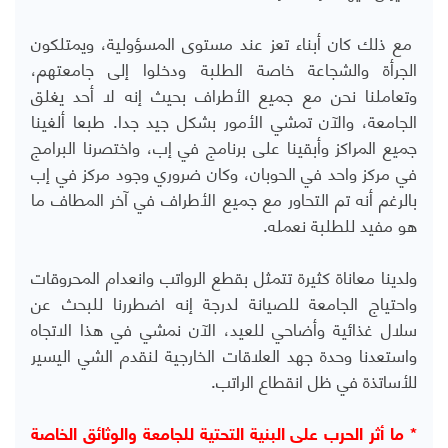
مع ذلك كان أبناء تعز عند مستوى المسؤولية، ويمتلكون
الجرأة والشجاعة خاصة الطلبة ودخلوا إلى جامعتهم،
وتعاملنا نحن مع جميع الأطراف بحيث إنه لا أحد يغلق
الجامعة، والآن تمشي الأمور بشكل جيد جدا. طبعا ألغينا
جميع المراكز وأبقينا على برنامج في إب، واختصرنا البرامج
في مركز واحد في الحوبان، وكان ضروري وجود مركز في إب
بالرغم أنه تم التحاور مع جميع الأطراف في آخر المطاف ما
هو مفيد للطلبة نعمله.
ولدينا معاناة كثيرة تتمثل بقطع الرواتب وانعدام المحروقات
واحتياج الجامعة للصيانة لدرجة إنه اضطررنا للبحث عن
سلال غذائية وأضاحي للعيد، الآن نمشي في هذا الاتجاه
واستعدنا وحدة جهد العلاقات الخارجية لنقدم الشي اليسير
للأساتذة في ظل انقطاع الراتب.
* ما أثر الحرب على البنية التحتية للجامعة والوثائق الخاصة