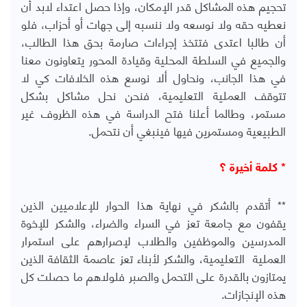
تحجيم هذه المشاكل قدر الإمكان، وإذا حصل اعتداء لابد أن
نعطيه حقه ولا نوسعه ولا ننسبه إلى جهات أو أحزاب، فلو
أن طالبا اعتدى فتتخذ إجراءات صارمة بحق هذا الطالب،
والجميع في السلطة المحلية وقيادة المحور يتعاونون معنا
في هذا الجانب، ونحاول ألا نوسع هذه الخلافات كي لا
تتوقف العملية التعليمية، فنحن نحل مشاكل بشكل
مستمر، وطالما أعلنا فتح الدراسة في هذه الظروف غير
الطبيعية ومستمرين فيها فينبغي أن نتحمل.
* كلمة أخيرة ؟
** أتقدم بالشكر في نهاية هذا الحوار للإعلاميين الذين
يقفون مع جامعة تعز في السراء والضراء، والشكر للإخوة
المدرسين والموظفين والطلاب لإصرارهم على استمرار
العملية التعليمية، والشكر لأبناء تعز عاصمة الثقافة الذين
يمتازون بالقدرة على التحمل والصبر فلولاهم ما حصلت كل
هذه الإنجازات.