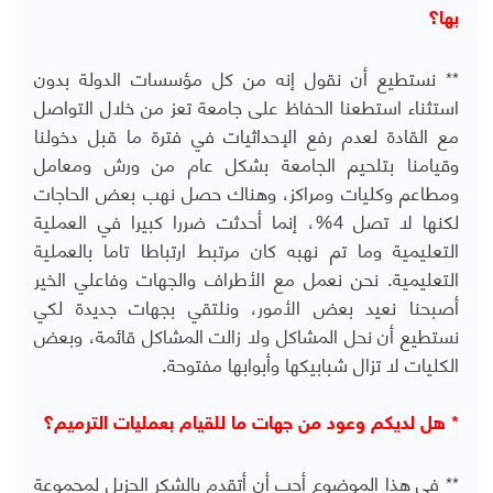
بها؟
** نستطيع أن نقول إنه من كل مؤسسات الدولة بدون
استثناء استطعنا الحفاظ على جامعة تعز من خلال التواصل
مع القادة لعدم رفع الإحداثيات في فترة ما قبل دخولنا
وقيامنا بتلحيم الجامعة بشكل عام من ورش ومعامل
ومطاعم وكليات ومراكز، وهناك حصل نهب بعض الحاجات
لكنها لا تصل 4%، إنما أحدثت ضررا كبيرا في العملية
التعليمية وما تم نهبه كان مرتبط ارتباطا تاما بالعملية
التعليمية. نحن نعمل مع الأطراف والجهات وفاعلي الخير
أصبحنا نعيد بعض الأمور، ونلتقي بجهات جديدة لكي
نستطيع أن نحل المشاكل ولا زالت المشاكل قائمة، وبعض
الكليات لا تزال شبابيكها وأبوابها مفتوحة.
* هل لديكم وعود من جهات ما للقيام بعمليات الترميم؟
** في هذا الموضوع أحب أن أتقدم بالشكر الجزيل لمجموعة