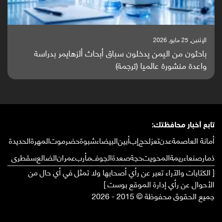
الإثنين, 25 مايو, 2026
باحثون من اليمن يدخلون سباق أبحاث ألزهايمر بدراسة
واعدة منشورة عالميا (ترجمة)
تابع أخبار محافظتك:
أمانة العاصمة
عدن
تعز
لحج
إب
أبين
البيضاء
شبوة
حضرموت
المهرة
الحديدة
ذمار
صنعاء
ريمة
المحويت
حجة
صعدة
الجوف
مأرب
عمران
الضالع
سقطرى
[ الكتابات والآراء تعبر عن رأي أصحابها ولا تمثل في أي حال من
الأحوال عن رأي إدارة الموقع بوست ]
جميع الحقوق محفوظة © 2015 - 2026