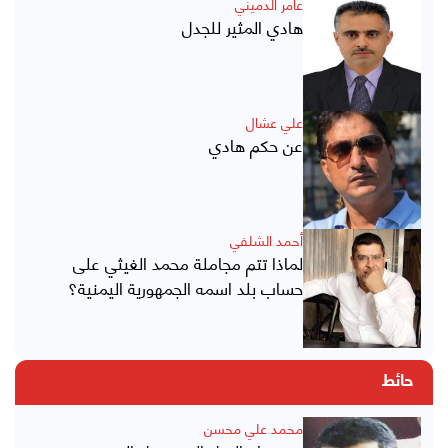
عامر الدميني
هادي المثير للجدل
علي عشال
عن حكم هادي
أحمد الشلفي
لماذا تتم مجاملة محمد الغيثي على
حساب بلد اسمه الجمهورية اليمنية؟
حائط
محمد علي محسن