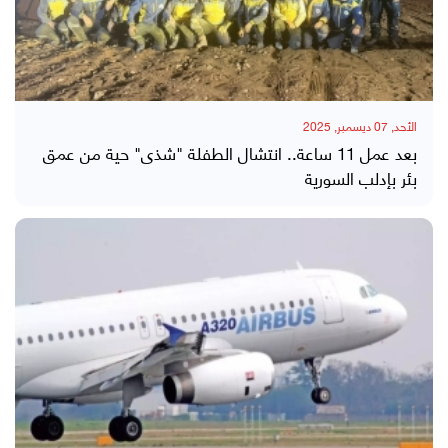
الأحد, 07 ديسمبر, 2025
بعد عمل 11 ساعة.. انتشال الطفلة "شذى" حية من عمق
بئر بإدلب السورية