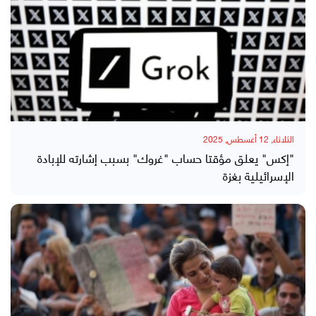
الثلاثاء, 12 أغسطس, 2025
"إكس" يعلق مؤقتا حساب "غروك" بسبب إشارته للإبادة
الإسرائيلية بغزة