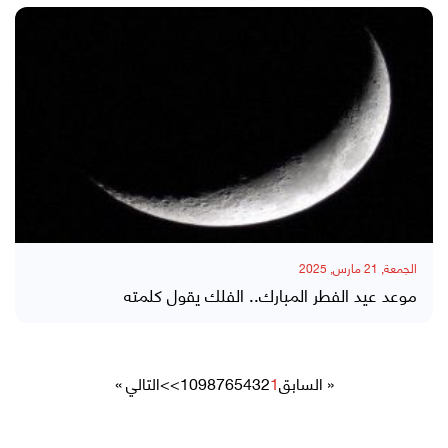
الجمعة, 21 مارس, 2025
موعد عيد الفطر المبارك.. الفلك يقول كلمته
« السابق
1
2
3
4
5
6
7
8
9
10
>>
التالي »