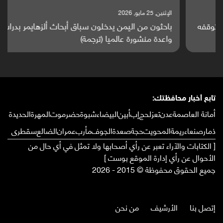
الإثنين, 25 مايو, 2026
باحثون من اليمن يدخلون سباق أبحاث ألزهايمر بدراسة
واعدة منشورة عالميا (ترجمة)
تابع أخبار محافظتك:
أمانة العاصمة
عدن
تعز
لحج
إب
أبين
البيضاء
شبوة
حضرموت
المهرة
الحديدة
ذمار
صنعاء
ريمة
المحويت
حجة
صعدة
الجوف
مأرب
عمران
الضالع
سقطرى
[ الكتابات والآراء تعبر عن رأي أصحابها ولا تمثل في أي حال من
الأحوال عن رأي إدارة الموقع بوست ]
جميع الحقوق محفوظة © 2015 - 2026
إتصل بنا
الأرشيف
من نحن