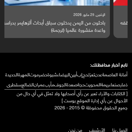
الإثنين, 25 مايو, 2026
باحثون من اليمن يدخلون سباق أبحاث ألزهايمر بدراسة
واعدة منشورة عالميا (ترجمة)
تابع أخبار محافظتك:
أمانة العاصمة
عدن
تعز
لحج
إب
أبين
البيضاء
شبوة
حضرموت
المهرة
الحديدة
ذمار
صنعاء
ريمة
المحويت
حجة
صعدة
الجوف
مأرب
عمران
الضالع
سقطرى
[ الكتابات والآراء تعبر عن رأي أصحابها ولا تمثل في أي حال من
الأحوال عن رأي إدارة الموقع بوست ]
جميع الحقوق محفوظة © 2015 - 2026
إتصل بنا
الأرشيف
من نحن