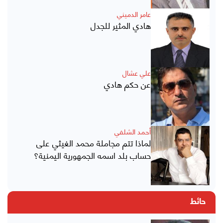
عامر الدميني
هادي المثير للجدل
علي عشال
عن حكم هادي
أحمد الشلفي
لماذا تتم مجاملة محمد الغيثي على
حساب بلد اسمه الجمهورية اليمنية؟
حائط