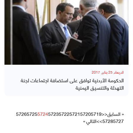
الاربعاء, 25 يناير, 2017
الحكومة الأردنية توافق على استضافة اجتماعات لجنة
التهدئة والتنسيق اليمنية
« السابق
<<
5719
5720
5721
5722
5723
5724
5725
5726
5727
5728
>>
التالي »