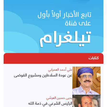
كتابات
علي أحمد العمراني
عن عودة السلاطين ومشروع الفوضى
يحيى حسين العرشي
الرئيس الشرعي في ذمة الله