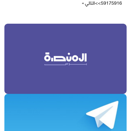
5916
5917
>>
التالي »