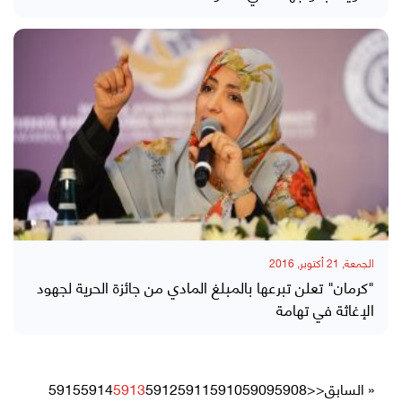
الجمعة, 21 أكتوبر, 2016
"كرمان" تعلن تبرعها بالمبلغ المادي من جائزة الحرية لجهود
الإغاثة في تهامة
« السابق
<<
5908
5909
5910
5911
5912
5913
5914
5915