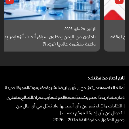
الإثنين, 25 مايو, 2026
باحثون من اليمن يدخلون سباق أبحاث ألزهايمر بدراسة
واعدة منشورة عالميا (ترجمة)
تابع أخبار محافظتك:
أمانة العاصمة
عدن
تعز
لحج
إب
أبين
البيضاء
شبوة
حضرموت
المهرة
الحديدة
ذمار
صنعاء
ريمة
المحويت
حجة
صعدة
الجوف
مأرب
عمران
الضالع
سقطرى
[ الكتابات والآراء تعبر عن رأي أصحابها ولا تمثل في أي حال من
الأحوال عن رأي إدارة الموقع بوست ]
جميع الحقوق محفوظة © 2015 - 2026