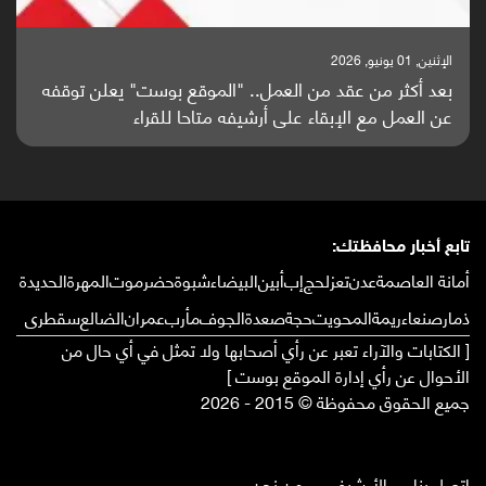
الإثنين, 01 يونيو, 2026
بعد أكثر من عقد من العمل.. "الموقع بوست" يعلن توقفه
عن العمل مع الإبقاء على أرشيفه متاحا للقراء
تابع أخبار محافظتك:
أمانة العاصمة
عدن
تعز
لحج
إب
أبين
البيضاء
شبوة
حضرموت
المهرة
الحديدة
ذمار
صنعاء
ريمة
المحويت
حجة
صعدة
الجوف
مأرب
عمران
الضالع
سقطرى
[ الكتابات والآراء تعبر عن رأي أصحابها ولا تمثل في أي حال من
الأحوال عن رأي إدارة الموقع بوست ]
جميع الحقوق محفوظة © 2015 - 2026
إتصل بنا
الأرشيف
من نحن