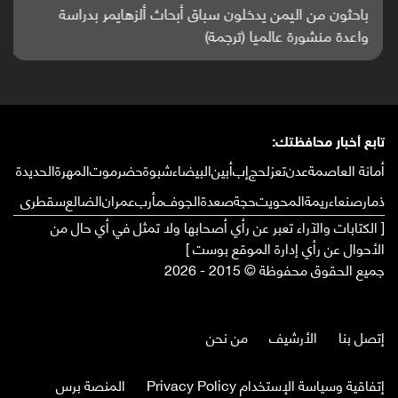
باحثون من اليمن يدخلون سباق أبحاث ألزهايمر بدراسة
واعدة منشورة عالميا (ترجمة)
تابع أخبار محافظتك:
أمانة العاصمة
عدن
تعز
لحج
إب
أبين
البيضاء
شبوة
حضرموت
المهرة
الحديدة
ذمار
صنعاء
ريمة
المحويت
حجة
صعدة
الجوف
مأرب
عمران
الضالع
سقطرى
[ الكتابات والآراء تعبر عن رأي أصحابها ولا تمثل في أي حال من
الأحوال عن رأي إدارة الموقع بوست ]
جميع الحقوق محفوظة © 2015 - 2026
إتصل بنا
الأرشيف
من نحن
إتفاقية وسياسة الإستخدام Privacy Policy
المنصة برس