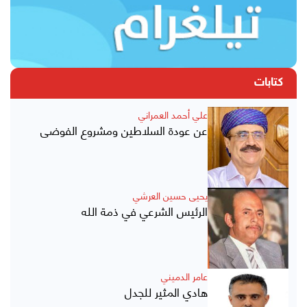
كتابات
علي أحمد العمراني
عن عودة السلاطين ومشروع الفوضى
يحيى حسين العرشي
الرئيس الشرعي في ذمة الله
عامر الدميني
هادي المثير للجدل