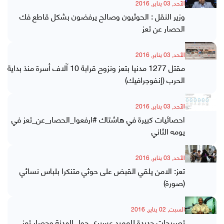
الأحد, 03 يناير, 2016
وزير النقل : الحوثيون وصالح يرفضون بشكل قاطع فك
الحصار عن تعز
الأحد, 03 يناير, 2016
مقتل 1277 مدنيا بتعز ونزوح قرابة 10 آلاف أسرة منذ بداية
الحرب (إنفوجرافيك)
الأحد, 03 يناير, 2016
احصائيات كبيرة في هاشتاك #ارفعوا_الحصار_عن_تعز في
يومه الثاني
الأحد, 03 يناير, 2016
تعز: الامن يلقي القبض على حوثي متنكرا بلباس نسائي
(صورة)
السبت, 02 يناير, 2016
تصريحات جديدة للعميد عسيري حول الهدنة وحصار تعز