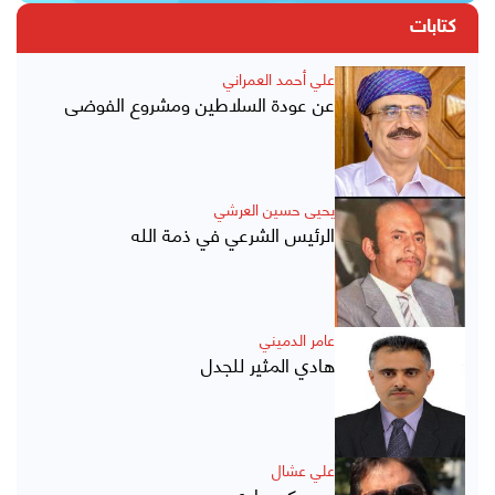
كتابات
علي أحمد العمراني
عن عودة السلاطين ومشروع الفوضى
يحيى حسين العرشي
الرئيس الشرعي في ذمة الله
عامر الدميني
هادي المثير للجدل
علي عشال
عن حكم هادي