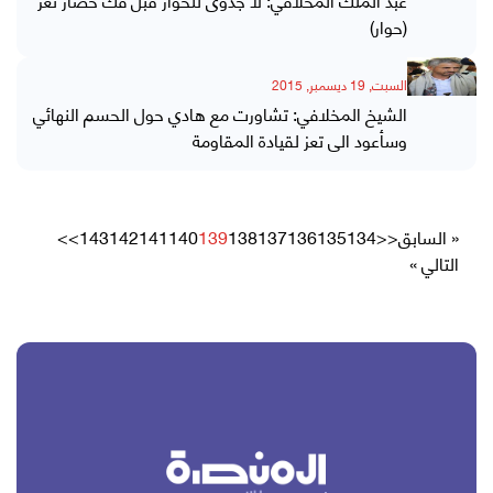
(حوار)
السبت, 19 ديسمبر, 2015
الشيخ المخلافي: تشاورت مع هادي حول الحسم النهائي
وسأعود الى تعز لقيادة المقاومة
« السابق
<<
134
135
136
137
138
139
140
141
142
143
>>
التالي »