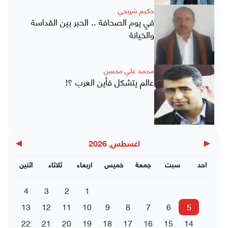
حكيم شريحي
في يوم الصحافة .. الحبر بين القداسة
والخيانة
محمد علي محسن
عالم يتشكل فأين العرب ؟!
▶
◀
اغسطس, 2026
احد
سبت
جمعة
خميس
اربعاء
ثلاثاء
اثنين
4
3
2
1
13
12
11
10
9
8
7
6
5
22
21
20
19
18
17
16
15
14