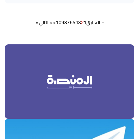
« السابق
1
2
3
4
5
6
7
8
9
10
>>
التالي »