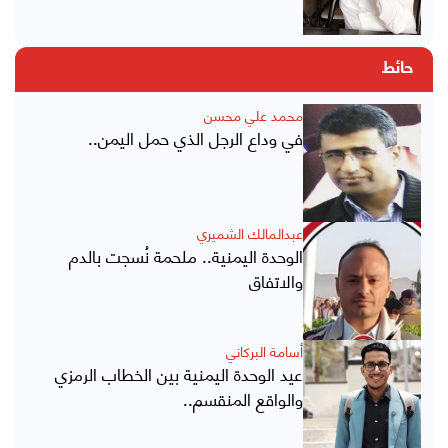
حائط
محمد علي محسن
في وداع الرجل الذي حمل اليمن..
عبدالمالك الشميري
الوحدة اليمنية.. ملحمة نُسجت بالدم
والاتفاق
أسامة البركاني
عيد الوحدة اليمنية بين الخطاب الرمزي
والواقع المنقسم..