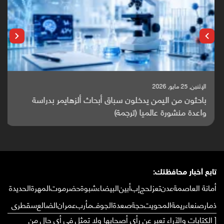
الإثنين, 25 مايو, 2026
باحثون من اليمن يدخلون سباق أبحاث ألزهايمر بدراسة
واعدة منشورة عالميا (ترجمة)
تابع أخبار محافظتك:
أمانة العاصمة
عدن
تعز
لحج
إب
أبين
البيضاء
شبوة
حضرموت
المهرة
الحديدة
ذمار
صنعاء
ريمة
المحويت
حجة
صعدة
الجوف
مأرب
عمران
الضالع
سقطرى
[ الكتابات والآراء تعبر عن رأي أصحابها ولا تمثل في أي حال من