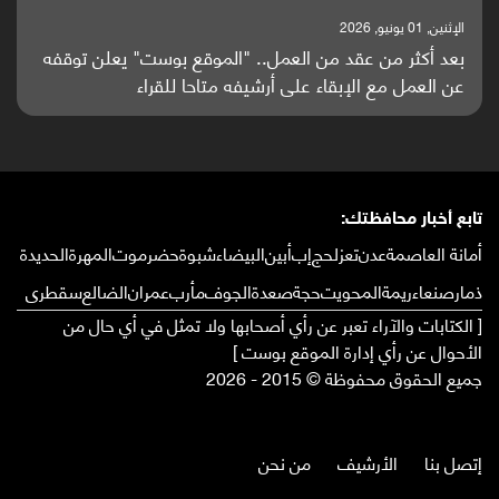
الإثنين, 25 مايو, 2026
باحثون من اليمن يدخلون سباق أبحاث ألزهايمر بدراسة
واعدة منشورة عالميا (ترجمة)
تابع أخبار محافظتك:
أمانة العاصمة
عدن
تعز
لحج
إب
أبين
البيضاء
شبوة
حضرموت
المهرة
الحديدة
ذمار
صنعاء
ريمة
المحويت
حجة
صعدة
الجوف
مأرب
عمران
الضالع
سقطرى
[ الكتابات والآراء تعبر عن رأي أصحابها ولا تمثل في أي حال من
الأحوال عن رأي إدارة الموقع بوست ]
جميع الحقوق محفوظة © 2015 - 2026
إتصل بنا
الأرشيف
من نحن