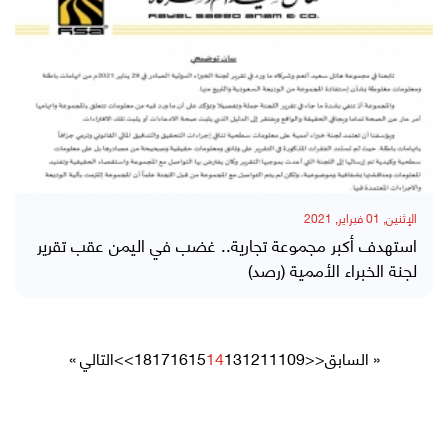
الإثنين, 01 فبراير, 2021
استهدف أكبر مجموعة تجارية.. غضب في اليمن عقب تقرير
لجنة الخبراء الأممية (رصد)
« السابق
<<
9
10
11
12
13
14
15
16
17
18
>>
التالي »