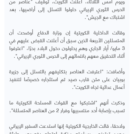
ويوم أمس الثلاثاء، أعلنت الكويت، توقيف "عناصر من
الحرس الثوري الإيراني حاولوا التسلل إلى أراضيها، بعد
اشتباك مع الجيش".
وقالت الداخلية الكويتية إن وزارة الدفاع أوضحت أن
المتسللين الأربعة الذين سبق أن أعلنت القبض عليهم في
3 مايو/ أيار الجاري وهم يحاولون دخول البلاد بحرًا، "اعترفوا
أثناء التحقيق معهم بانتمائهم إلى الحرس الثوري الإيراني".
وأضافت: "اعترفت العناصر بتكليفهم بالتسلل إلى جزيرة
بوبيان على متن قارب صيد تم استئجاره خصيصًا لتنفيذ
أعمال عدائية تجاه الكويت".
وذكرت أنهم "اشتبكوا مع القوات المسلحة الكويتية ما
تسبب بإصابة أحد منتسبيها وفرار 2 من العناصر المتسللة".
ولاحقا، قالت الخارجية الكويتية إنها استدعت السفير الإيراني
محمد توتونجي وسلمته مذكرة احتجاج بخصوص حادثة