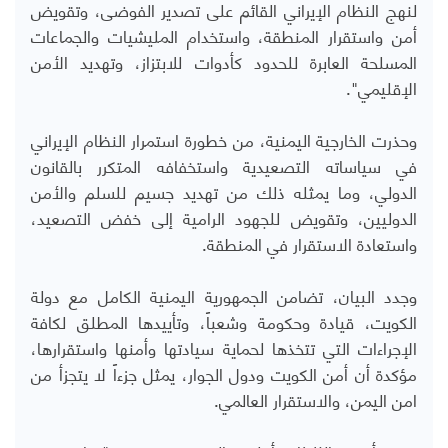
لنهج النظام الإيراني القائم على تصدير الفوضى، وتقويض
أمن واستقرار المنطقة، واستخدام المليشيات والجماعات
المسلحة العابرة للحدود كأدوات للابتزاز، وتهديد الأمن
الإقليمي".
وحذرت الخارجية اليمنية، من خطورة استمرار النظام الإيراني
في سياساته التصعيدية واستخفافه المتكرر بالقانون
الدولي، وما يمثله ذلك من تهديد جسيم للسلم والأمن
الدوليين، وتقويض للجهود الرامية إلى خفض التصعيد،
واستعادة الاستقرار في المنطقة.
وجدد البيان، تضامن الجمهورية اليمنية الكامل مع دولة
الكويت، قيادة وحكومة وشعباً، وتأييدها المطلق لكافة
الإجراءات التي تتخذها لحماية سيادتها وأمنها واستقرارها،
مؤكدة أن أمن الكويت ودول الجوار، يمثل جزءاً لا يتجزأ من
امن اليمن، والاستقرار العالمي.