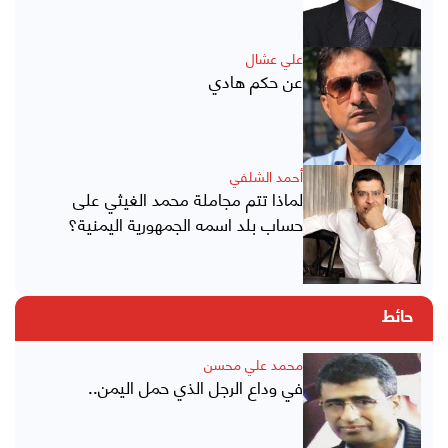
علي عشال
عن حكم هادي
أحمد الشلفي
لماذا تتم مجاملة محمد الغيثي على
حساب بلد اسمه الجمهورية اليمنية؟
حائط
محمد علي محسن
في وداع الرجل الذي حمل اليمن..