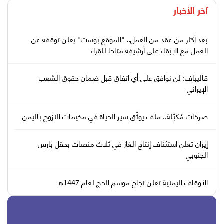
آخر الأخبار
بعد أكثر من عقد من العمل.. "الموقع بوست" يعلن توقفه عن
العمل مع الإبقاء على أرشيفه متاحا للقراء
قاليباف: لن نوافق على أي اتفاق قبل ضمان حقوق الشعب
الإيراني
صرخات مُكبّلة.. ملف يوثّق سير الحياة في مخيمات النزوح باليمن
إيران تعلن استئناف إنتاج الغاز في ثلاث منصات بحقل بارس
الجنوبي
الأوقاف اليمنية تعلن نجاح موسم الحج لعام 1447هـ