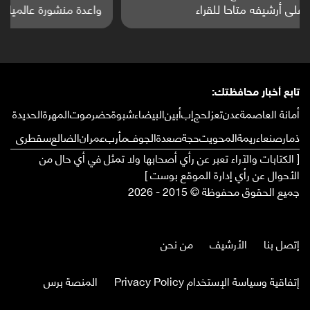
واعدة منشورة عالميا (ترجمة)
تابع أخبار محافظتك:
أمانة العاصمة
عدن
تعز
لحج
إب
أبين
البيضاء
شبوة
حضرموت
المهرة
الحديدة
ذمار
صنعاء
ريمة
المحويت
حجة
صعدة
الجوف
مأرب
عمران
الضالع
سقطرى
[ الكتابات والآراء تعبر عن رأي أصحابها ولا تمثل في أي حال من
الأحوال عن رأي إدارة الموقع بوست ]
جميع الحقوق محفوظة © 2015 - 2026
إتصل بنا
الأرشيف
من نحن
إتفاقية وسياسة الإستخدام Privacy Policy
المنصة برس