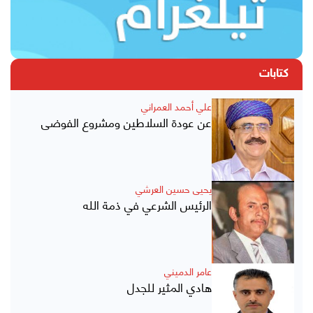
كتابات
علي أحمد العمراني
عن عودة السلاطين ومشروع الفوضى
يحيى حسين العرشي
الرئيس الشرعي في ذمة الله
عامر الدميني
هادي المثير للجدل