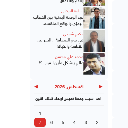
أسامة البركاني
عيد الوحدة اليمنية بين الخطاب
الرمزي والواقع المنقسم..
حكيم شريحي
في يوم الصحافة .. الحبر بين
القداسة والخيانة
محمد علي محسن
عالم يتشكل فأين العرب ؟!
▶
◀
اغسطس, 2026
احد
سبت
جمعة
خميس
اربعاء
ثلاثاء
اثنين
1
7
6
5
4
3
2