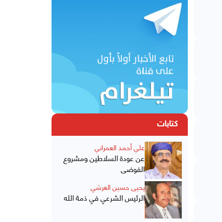
كتابات
علي أحمد العمراني
عن عودة السلاطين ومشروع
الفوضى
يحيى حسين العرشي
الرئيس الشرعي في ذمة الله