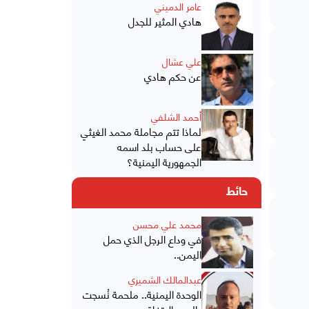
عامر الدميني
هادي المثير للجدل
علي عشال
عن حكم هادي
أحمد الشلفي
لماذا تتم مجاملة محمد الغيثي
على حساب بلد اسمه
الجمهورية اليمنية؟
حائط
محمد علي محسن
في وداع الرجل الذي حمل
اليمن..
عبدالمالك الشميري
الوحدة اليمنية.. ملحمة نُسجت
بالدم والاتفاق