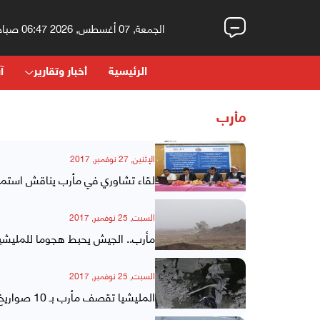
الجمعة, 07 أغسطس, 2026 06:47 صباحاً
الرئيسية
أخبار وتقارير
آر
مأرب
الإثنين, 27 نوفمبر, 2017
لقاء تشاوري في مأرب يناقش استمرار
السبت, 25 نوفمبر, 2017
مأرب.. الجيش يحبط هجوما للمليشي
السبت, 25 نوفمبر, 2017
المليشيا تقصف مأرب بـ 10 صواريخ كاتيوشا ومقتل مواطن وجرح آخر