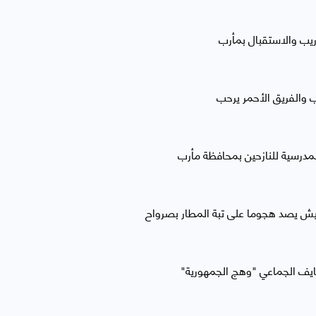
يب والاستقبال بمأرب
 والفريق الأحمر يرحب
لمدرسية للنازحين بمحافظة مأرب
يش يصد هجوما على تبة المطار بصرواح
نايف الجماعي "وهج الجمهورية"