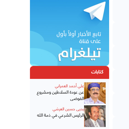
كتابات
علي أحمد العمراني
عن عودة السلاطين ومشروع
الفوضى
يحيى حسين العرشي
الرئيس الشرعي في ذمة الله