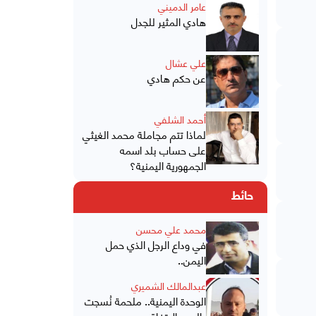
عامر الدميني
هادي المثير للجدل
علي عشال
عن حكم هادي
أحمد الشلفي
لماذا تتم مجاملة محمد الغيثي
على حساب بلد اسمه
الجمهورية اليمنية؟
حائط
محمد علي محسن
في وداع الرجل الذي حمل
اليمن..
عبدالمالك الشميري
الوحدة اليمنية.. ملحمة نُسجت
بالدم والاتفاق