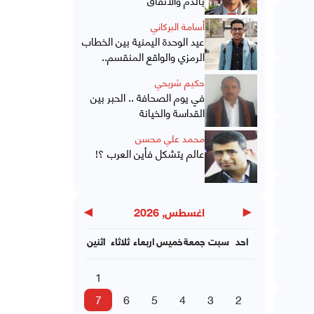
أسامة البركاني
عيد الوحدة اليمنية بين الخطاب
الرمزي والواقع المنقسم..
حكيم شريحي
في يوم الصحافة .. الحبر بين
القداسة والخيانة
محمد علي محسن
عالم يتشكل فأين العرب ؟!
▶
◀
اغسطس, 2026
احد
سبت
جمعة
خميس
اربعاء
ثلاثاء
اثنين
1
7
6
5
4
3
2