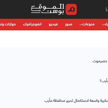
اء
منوعات
صور
فيديو
انفوجرافيك
حوارات وتح
د حضرموت
مأرب؟
كرية واسعة لاستكمال تحرير محافظة مأرب