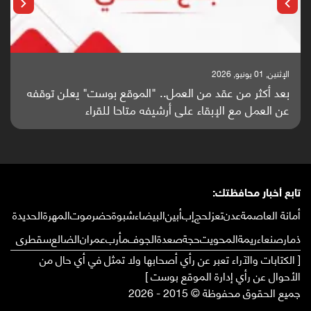
الإثنين, 01 يونيو, 2026
بعد أكثر من عقد من العمل.. "الموقع بوست" يعلن توقفه
عن العمل مع الإبقاء على أرشيفه متاحا للقراء
تابع أخبار محافظتك:
أمانة العاصمة
عدن
تعز
لحج
إب
أبين
البيضاء
شبوة
حضرموت
المهرة
الحديدة
ذمار
صنعاء
ريمة
المحويت
حجة
صعدة
الجوف
مأرب
عمران
الضالع
سقطرى
[ الكتابات والآراء تعبر عن رأي أصحابها ولا تمثل في أي حال من
الأحوال عن رأي إدارة الموقع بوست ]
جميع الحقوق محفوظة © 2015 - 2026