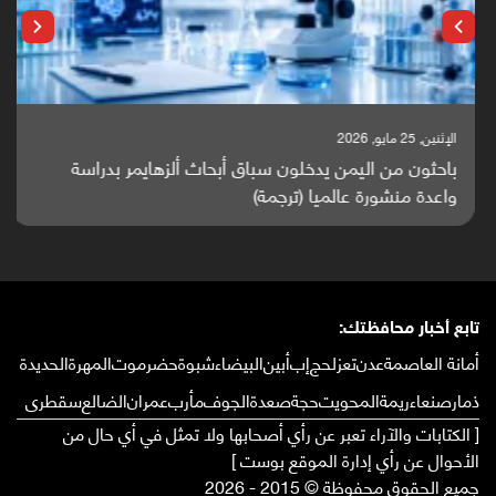
الإثنين, 25 مايو, 2026
باحثون من اليمن يدخلون سباق أبحاث ألزهايمر بدراسة
واعدة منشورة عالميا (ترجمة)
تابع أخبار محافظتك:
أمانة العاصمة
عدن
تعز
لحج
إب
أبين
البيضاء
شبوة
حضرموت
المهرة
الحديدة
ذمار
صنعاء
ريمة
المحويت
حجة
صعدة
الجوف
مأرب
عمران
الضالع
سقطرى
[ الكتابات والآراء تعبر عن رأي أصحابها ولا تمثل في أي حال من
الأحوال عن رأي إدارة الموقع بوست ]
جميع الحقوق محفوظة © 2015 - 2026