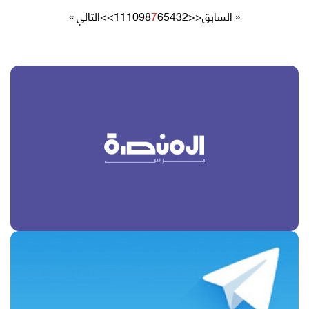
« السابق
<<
2
3
4
5
6
7
8
9
10
11
>>
التالي »