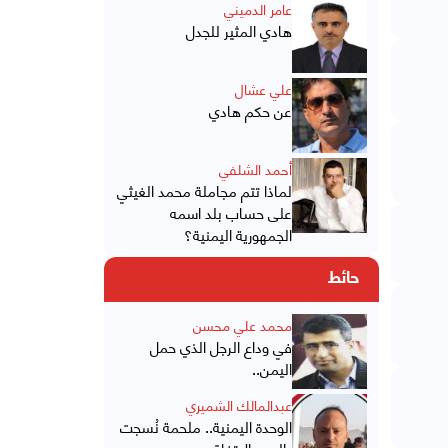
عامر الدميني
هادي المثير للجدل
علي عشال
عن حكم هادي
أحمد الشلفي
لماذا تتم مجاملة محمد الغيثي
على حساب بلد اسمه
الجمهورية اليمنية؟
حائط
محمد علي محسن
في وداع الرجل الذي حمل
اليمن..
عبدالمالك الشميري
الوحدة اليمنية.. ملحمة نُسجت
بالدم والاتفاق