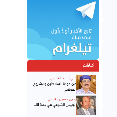
كتابات
علي أحمد العمراني
عن عودة السلاطين ومشروع
الفوضى
يحيى حسين العرشي
الرئيس الشرعي في ذمة الله