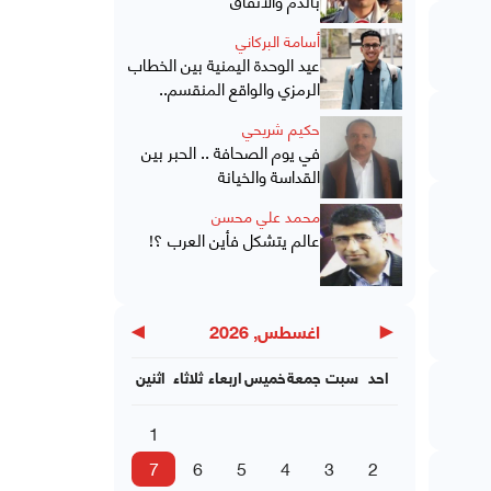
أسامة البركاني
عيد الوحدة اليمنية بين الخطاب
الرمزي والواقع المنقسم..
حكيم شريحي
في يوم الصحافة .. الحبر بين
القداسة والخيانة
محمد علي محسن
عالم يتشكل فأين العرب ؟!
▶
◀
اغسطس, 2026
احد
سبت
جمعة
خميس
اربعاء
ثلاثاء
اثنين
1
7
6
5
4
3
2