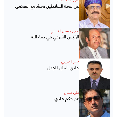
عن عودة السلاطين ومشروع الفوضى
يحيى حسين العرشي
الرئيس الشرعي في ذمة الله
عامر الدميني
هادي المثير للجدل
علي عشال
عن حكم هادي