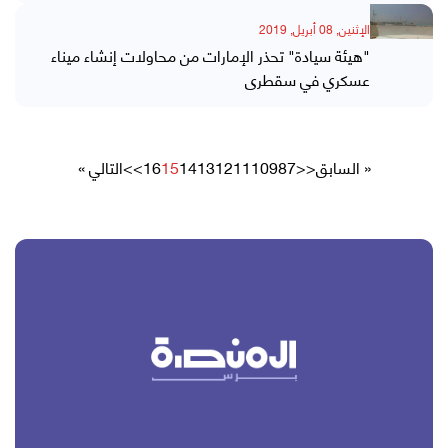
الإثنين, 08 أبريل, 2019
"هيئة سيادة" تحذر الإمارات من محاولات إنشاء ميناء
عسكري في سقطرى
« السابق
<<
7
8
9
10
11
12
13
14
15
16
>>
التالي »