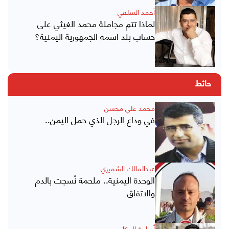
أحمد الشلفي
لماذا تتم مجاملة محمد الغيثي على
حساب بلد اسمه الجمهورية اليمنية؟
حائط
محمد علي محسن
في وداع الرجل الذي حمل اليمن..
عبدالمالك الشميري
الوحدة اليمنية.. ملحمة نُسجت بالدم
والاتفاق
أسامة البركاني