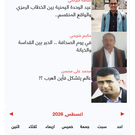
عيد الوحدة اليمنية بين الخطاب الرمزي
والواقع المنقسم..
حكيم شريحي
في يوم الصحافة .. الحبر بين القداسة
والخيانة
محمد علي محسن
عالم يتشكل فأين العرب ؟!
▶
◀
اغسطس, 2026
احد
سبت
جمعة
خميس
اربعاء
ثلاثاء
اثنين